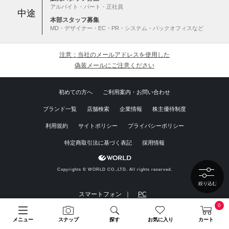
アルバイト・パート・正社員
中途
本部スタッフ募集
MD・デザイナー・EC・PR・システム・バックオフィスなど
注意：当社のメールアドレスを使用した
偽装メールにご注意ください
初めての方へ
ご利用案内・お問い合わせ
ブランド一覧
店舗検索
企業情報
株主優待制度
利用規約
サイトポリシー
プライバシーポリシー
特定商取引法に基づく表記
採用情報
Copyrights © WORLD CO.,LTD. All rights reserved.
絞り込む
スマートフォン ｜
PC
0
メニュー
スナップ
探す
お気に入り
カート