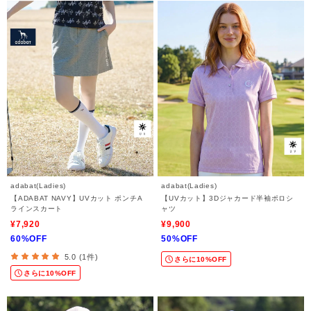
adabat(Ladies)
adabat(Ladies)
【ADABAT NAVY】UVカット ポンチA
【UVカット】3Dジャカード半袖ポロシ
ラインスカート
ャツ
¥7,920
¥9,900
60%OFF
50%OFF
5.0 (1件)
さらに10%OFF
さらに10%OFF