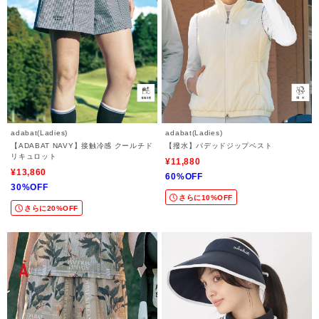
adabat(Ladies)
adabat(Ladies)
【ADABAT NAVY】接触冷感 クールチド
【撥水】パデッドジップベスト
リキュロット
¥11,880
¥13,860
60%OFF
30%OFF
さらに10%OFF
さらに20%OFF