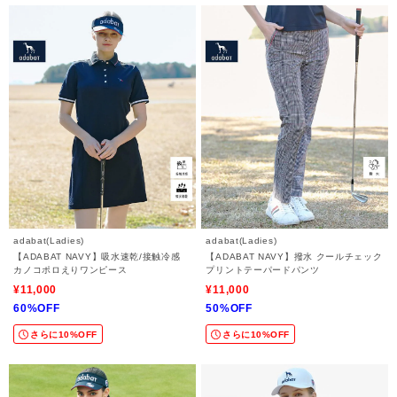
adabat(Ladies)
adabat(Ladies)
【ADABAT NAVY】吸水速乾/接触冷感
【ADABAT NAVY】撥水 クールチェック
カノコポロえりワンピース
プリントテーパードパンツ
¥11,000
¥11,000
60%OFF
50%OFF
さらに10%OFF
さらに10%OFF