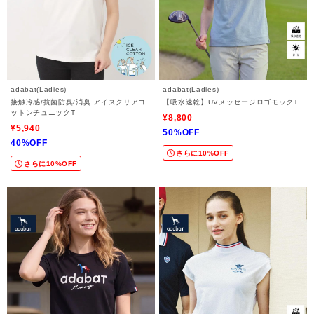
adabat(Ladies)
adabat(Ladies)
接触冷感/抗菌防臭/消臭 アイスクリアコ
【吸水速乾】UVメッセージロゴモックT
ットンチュニックT
¥8,800
¥5,940
50%OFF
40%OFF
さらに10%OFF
さらに10%OFF