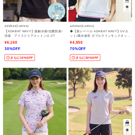
adabat(Ladies)
adabat(Ladies)
【ADABAT NAVY】接触冷感/抗菌防臭/
◆【新レーベル ADABAT NAVY】UVカ
消臭 アイスクリアコットンロゴT
ット/吸水速乾 ダブルラインモックネック
T
¥6,160
¥4,950
30%OFF
70%OFF
さらに10%OFF
さらに30%OFF