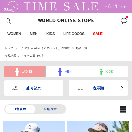
WOMEN
MEN
KIDS
LIFE GOODS
SALE
トップ
【公式】adabat（アダバット）の通販
商品一覧
検索結果 ： アイテム数
307
件
LADIES
MEN
KIDS
絞り込む
表示順
1色表示
全色表示