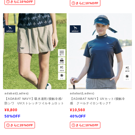
さらに10%OFF
さらに10%OFF
adabat(Ladies)
adabat(Ladies)
【ADABAT NAVY】吸水速乾/接触冷感/
【ADABAT NAVY】UVカット/接触冷
防シワ UVストレッチツイルキュロット
感 クールナイロンモックT
¥8,800
¥10,560
50%OFF
40%OFF
さらに20%OFF
さらに10%OFF