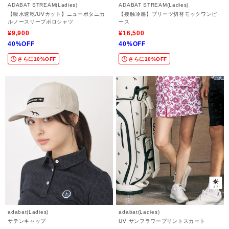
ADABAT STREAM(Ladies)
ADABAT STREAM(Ladies)
【吸水速乾/UVカット】ニューボタニカ
【接触冷感】プリーツ切替モックワンピ
ルノースリーブポロシャツ
ース
¥9,900
¥16,500
40%OFF
40%OFF
さらに10%OFF
さらに10%OFF
adabat(Ladies)
adabat(Ladies)
サテンキャップ
UV サンフラワープリントスカート