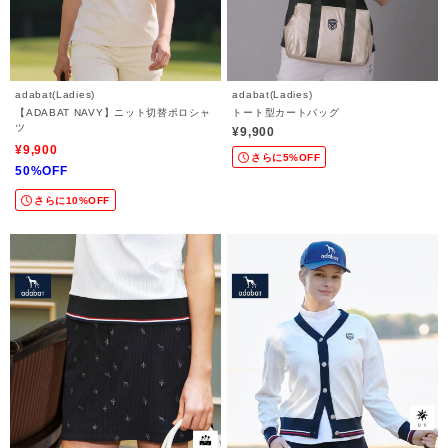
adabat(Ladies)
adabat(Ladies)
【ADABAT NAVY】ニット切替ポロシャ
トート型カートバッグ
ツ
¥9,900
¥9,900
さらに5%OFF
50%OFF
さらに10%OFF