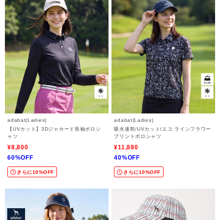
adabat(Ladies)
adabat(Ladies)
【UVカット】3Dジャカード長袖ポロシ
吸水速乾/UVカット/エコ ラインフラワー
ャツ
プリントポロシャツ
¥8,800
¥11,880
60%OFF
40%OFF
さらに10%OFF
さらに10%OFF