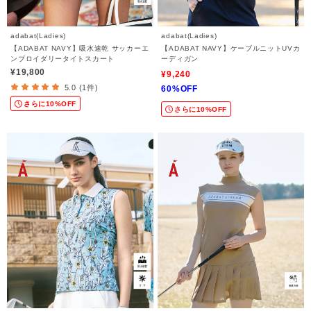
adabat(Ladies)
adabat(Ladies)
【ADABAT NAVY】吸水速乾 サッカーエ
【ADABAT NAVY】ケーブルニットUVカ
ンブロイダリータイトスカート
ーディガン
¥19,800
¥9,240
5.0 (1件)
60%OFF
さらに10%OFF
さらに10%OFF