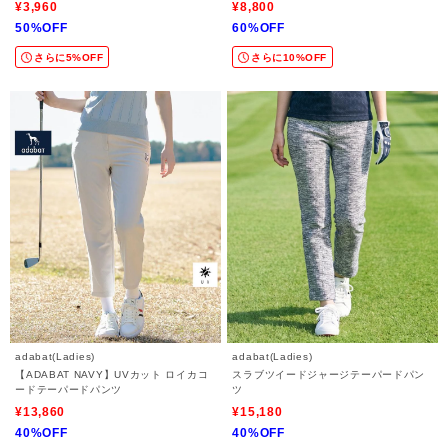
¥3,960
¥8,800
50%OFF
60%OFF
さらに5%OFF
さらに10%OFF
adabat(Ladies)
adabat(Ladies)
【ADABAT NAVY】UVカット ロイカコ
スラブツイードジャージテーパードパン
ードテーパードパンツ
ツ
¥13,860
¥15,180
40%OFF
40%OFF