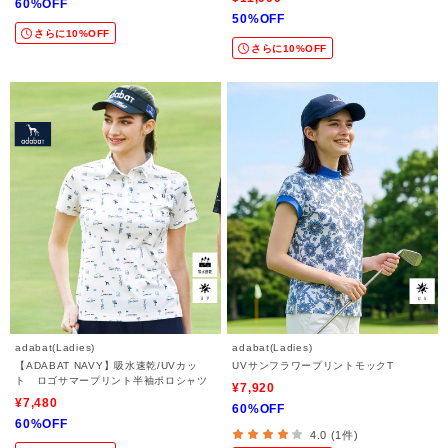
60%OFF
50%OFF
さらに10%OFF
さらに10%OFF
adabat(Ladies)
adabat(Ladies)
【ADABAT NAVY】吸水速乾/UVカッ
UVサンフラワープリントモックT
ト ロゴサマープリント半袖ポロシャツ
¥7,920
¥7,480
60%OFF
60%OFF
4.0 (1件)