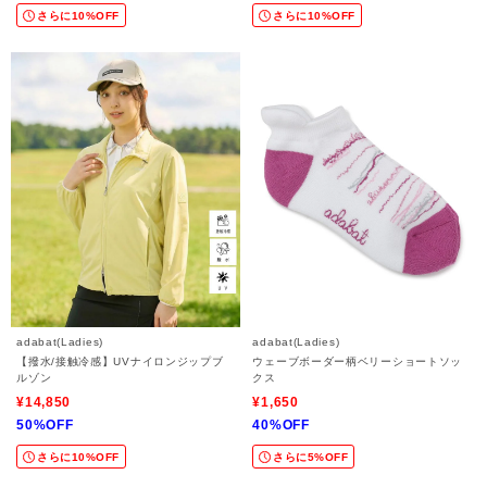
さらに10%OFF
さらに10%OFF
adabat(Ladies)
adabat(Ladies)
【撥水/接触冷感】UVナイロンジップブ
ウェーブボーダー柄ベリーショートソッ
ルゾン
クス
¥14,850
¥1,650
50%OFF
40%OFF
さらに10%OFF
さらに5%OFF