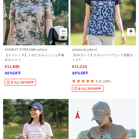
ADABAT STREAM(Ladies)
adabat(Ladies)
【ストレッチ】トロピカルメッシュ半袖
【UVカット】クローバープリント切替モ
ポロシャツ
ックT
¥11,880
¥11,220
40%OFF
40%OFF
5.0 (1件)
さらに10%OFF
さらに10%OFF