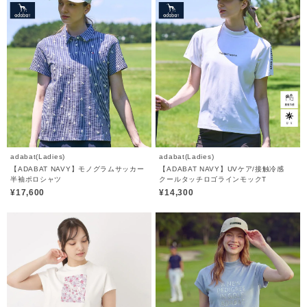
adabat(Ladies)
adabat(Ladies)
【ADABAT NAVY】モノグラムサッカー
【ADABAT NAVY】UVケア/接触冷感
半袖ポロシャツ
クールタッチロゴラインモックT
¥17,600
¥14,300