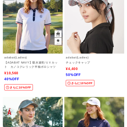
adabat(Ladies)
adabat(Ladies)
【ADABAT NAVY】吸水速乾/ＵＶカッ
チェックキャップ
ト カノコクレリック半袖ポロシャツ
¥4,400
¥10,560
50%OFF
40%OFF
さらに10%OFF
さらに10%OFF