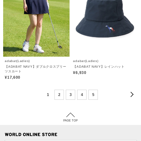
adabat(Ladies)
adabat(Ladies)
【ADABAT NAVY】ダブルクロスプリー
【ADABAT NAVY】レインハット
ツスカート
¥6,930
¥17,600
1
2
3
4
5
PAGE TOP