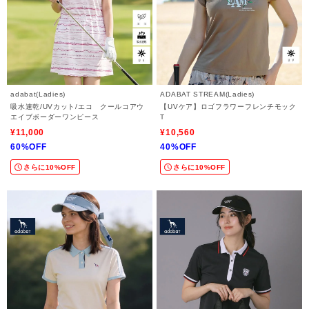
adabat(Ladies)
ADABAT STREAM(Ladies)
吸水速乾/UVカット/エコ クールコアウ
【UVケア】ロゴフラワーフレンチモック
エイブボーダーワンピース
T
¥11,000
¥10,560
60%OFF
40%OFF
さらに10%OFF
さらに10%OFF