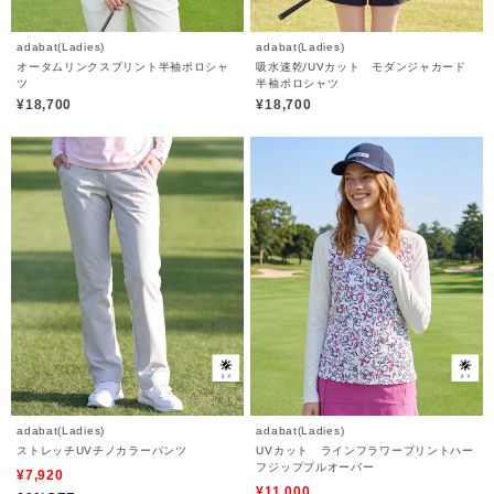
adabat(Ladies)
adabat(Ladies)
オータムリンクスプリント半袖ポロシャ
吸水速乾/UVカット モダンジャカード
ツ
半袖ポロシャツ
¥18,700
¥18,700
adabat(Ladies)
adabat(Ladies)
ストレッチUVチノカラーパンツ
UVカット ラインフラワープリントハー
フジッププルオーバー
¥7,920
¥11,000