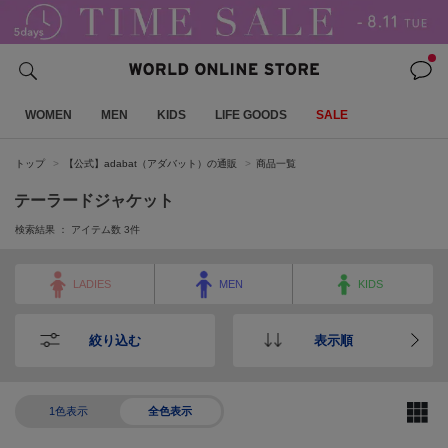
WOMEN
MEN
KIDS
LIFE GOODS
SALE
トップ
【公式】adabat（アダバット）の通販
商品一覧
テーラードジャケット
検索結果 ： アイテム数
3
件
LADIES
MEN
KIDS
絞り込む
表示順
1色表示
全色表示