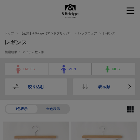
&Bridge
トップ
【公式】&Bridge（アンドブリッジ）
レッグウェア
レギンス
レギンス
検索結果 ： アイテム数
2
件
LADIES
MEN
KIDS
絞り込む
表示順
1色表示
全色表示