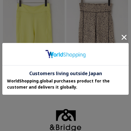
OFF PRICE STORE(Women)
OFF PRICE STORE(Women)
VOLCOM（ボルコム） LIVED IN BIKE
VOLCOM（ボルコム） LIL BIKE
SHORT
SHORT
¥1,485
¥1,485
70%OFF
70%OFF
さらに20%OFF
さらに30%OFF