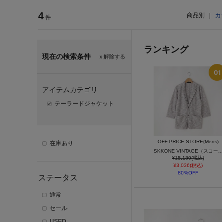
4
商品別
|
カ
件
ランキング
現在の検索条件
ｘ解除する
アイテムカテゴリ
テーラードジャケット
OFF PRICE STORE(Mens)
在庫あり
SKKONE VINTAGE（スコーネ ヴィンテージ） [リップル]7分袖
¥15,180(税込)
¥3,036(税込)
80%OFF
ステータス
通常
セール
USED