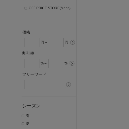
OFF PRICE STORE(Mens)
価格
円～
円
割引率
%～
%
フリーワード
シーズン
春
夏