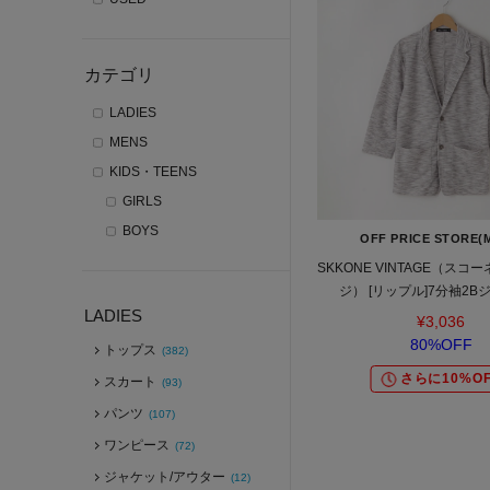
カテゴリ
LADIES
MENS
KIDS・TEENS
GIRLS
BOYS
OFF PRICE STORE(
SKKONE VINTAGE（スコ
ジ） [リップル]7分袖2B
LADIES
¥3,036
80%OFF
トップス
(382)
さらに10%OF
スカート
(93)
パンツ
(107)
ワンピース
(72)
ジャケット/アウター
(12)