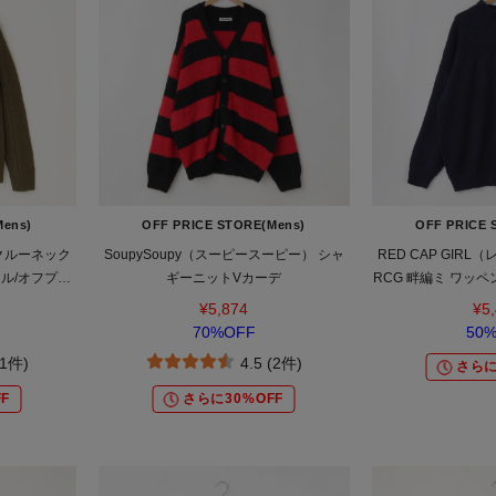
Mens)
OFF PRICE STORE(Mens)
OFF PRICE 
 クルーネック
SoupySoupy（スーピースーピー） シャ
RED CAP GIR
ール/オフプラ
ギーニットVカーデ
RCG 畔編ミ ワッ
トレンド/ユニ
ルオ
¥5,874
¥5
70%OFF
50
(1件)
4.5 (2件)
さらに
F
さらに30%OFF