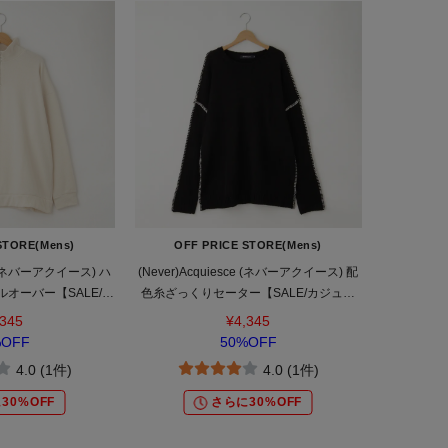
STORE(Mens)
OFF PRICE STORE(Mens)
ce (ネバーアクイース) ハ
(Never)Acquiesce (ネバーアクイース) 配
オーバー【SALE/カ
色糸ざっくりセーター【SALE/カジュア
トレンド/ストリート/
ル/デイリー/トレンド/ルーズシルエット/
,345
¥4,345
ースタイル】
ゆったり】
%OFF
50%OFF
4.0 (1件)
4.0 (1件)
30%OFF
さらに30%OFF