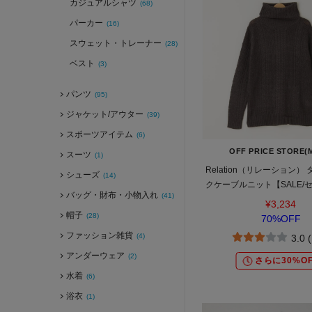
カジュアルシャツ
(68)
パーカー
(16)
スウェット・トレーナー
(28)
ベスト
(3)
パンツ
(95)
ジャケット/アウター
(39)
スポーツアイテム
(6)
OFF PRICE STORE(
スーツ
(1)
Relation（リレーション）
シューズ
(14)
クケーブルニット【SALE/
バッグ・財布・小物入れ
(41)
ライス/カジュアル/デイリー
¥3,234
ニセックス】
帽子
(28)
70%OFF
ファッション雑貨
(4)
3.0 
アンダーウェア
(2)
さらに30%OF
水着
(6)
浴衣
(1)