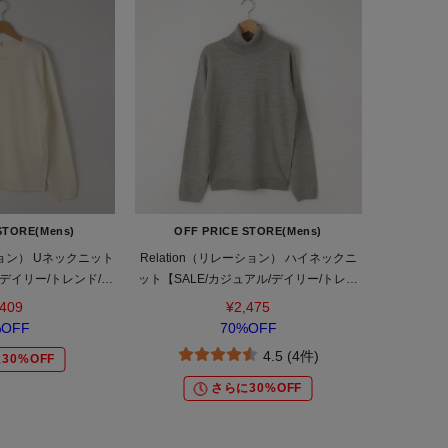
STORE(Mens)
OFF PRICE STORE(Mens)
ーション） Uネックニット
Relation（リレーション） ハイネックニ
/デイリー/トレンド/き
ット【SALE/カジュアル/デイリー/トレン
ジュアル】
ド/きれいめカジュアル】
,409
¥2,475
%OFF
70%OFF
4.5 (4件)
30%OFF
さらに30%OFF