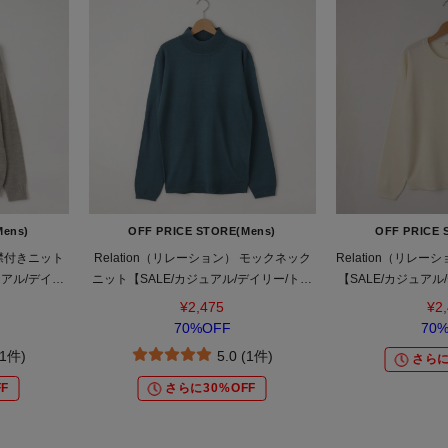
Mens)
OFF PRICE STORE(Mens)
OFF PRICE 
 襟付きニット
Relation（リレーション） モックネック
Relation（リレ
ュアル/デイリ
ニット【SALE/カジュアル/デイリー/トレ
【SALE/カジュアル
ジュアル】
ンド/きれいめカジュアル】
れいめカ
¥2,475
¥2
70%OFF
70
(1件)
5.0 (1件)
さらに
F
さらに30%OFF