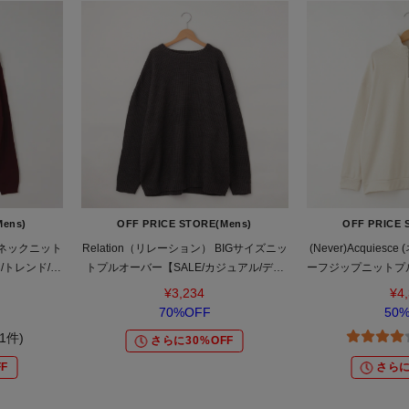
Mens)
OFF PRICE STORE(Mens)
OFF PRICE 
 Vネックニット
Relation（リレーション） BIGサイズニッ
(Never)Acquies
/トレンド/き
トプルオーバー【SALE/カジュアル/デイ
ーフジップニットプル
】
リー/トレンド/ルーズシルエット/ゆった
ジュアル/デイリー/
¥3,234
¥4
り】
スポーティ
70%OFF
50
(1件)
さらに30%OFF
F
さらに