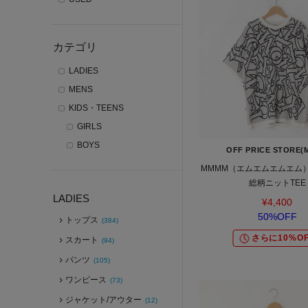
カテゴリ
LADIES
MENS
KIDS・TEENS
GIRLS
BOYS
OFF PRICE STORE(
MMMM（エムエムエムエム）
総柄ニットTEE
LADIES
¥4,400
50%OFF
トップス
(384)
さらに10%OF
スカート
(94)
パンツ
(105)
ワンピース
(73)
ジャケット/アウター
(12)