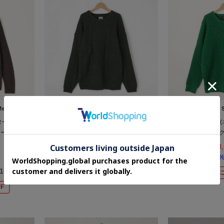
Mens)
OFF PRICE STORE(Mens)
OFF PRICE 
 タートルネッ
ROUGHTRADE（ラフトレード） ケーブ
(Never)Acquies
セール/オフプ
ルクルーニット【SALE/セール/オフプラ
ットンクルーネック
/トレンド/ユ
イス/カジュアル/デイリー/トレンド/ユニ
ル/オフプライス/カ
¥3,245
¥3
セックス】
レンド/ユ
50%OFF
70
(1件)
さらに50%OFF
さらに
F