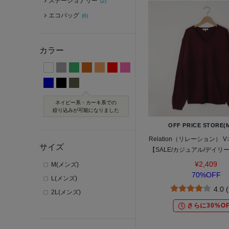
ステーショナリー
(2)
エコバッグ
(6)
カラー
ネイビー系・カーキ系での
絞り込みが可能になりました
OFF PRICE STORE(
Relation（リレーション）
サイズ
【SALE/カジュアル/デイリー
れいめカジュアル
¥2,409
M(メンズ)
70%OFF
L(メンズ)
4.0 
2L(メンズ)
さらに30%OF