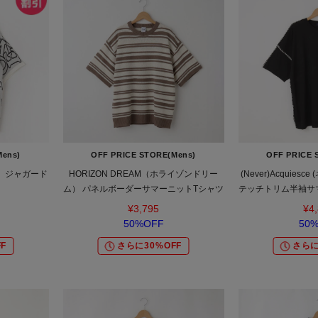
Mens)
OFF PRICE STORE(Mens)
OFF PRICE 
 ジャガード
HORIZON DREAM（ホライゾンドリー
(Never)Acquies
ム） パネルボーダーサマーニットTシャツ
テッチトリム半袖サマ
ール/カジュアル/
¥3,795
¥4
50%OFF
50
F
さらに30%OFF
さらに