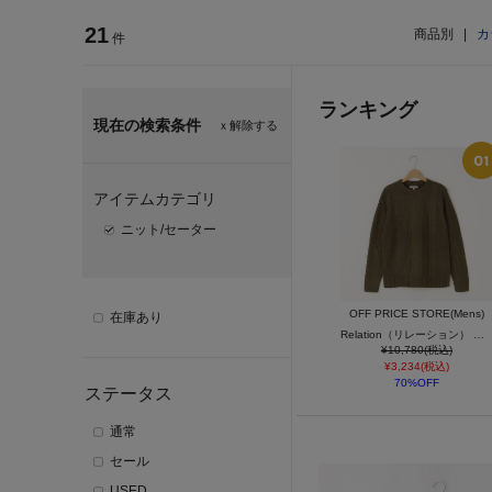
21
商品別
|
カ
件
ランキング
現在の検索条件
ｘ解除する
アイテムカテゴリ
ニット/セーター
OFF PRICE STORE(Mens)
在庫あり
Relation（リレーション） クルーネックケーブルニット【SALE/セール/オフプライス/カジュアル/デイリー/トレンド/ユニセックス】
¥10,780(税込)
¥3,234(税込)
70%OFF
ステータス
通常
セール
USED