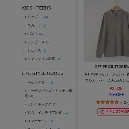
KIDS・TEENS
トップス
(50)
スカート
(1)
パンツ
(2)
ワンピース
(5)
シューズ
(9)
ファッション雑貨
(1)
OFF PRICE STORE(
LIFE STYLE GOODS
Relation（リレーション）
プルオーバー【SALE/カジ
キャラクター
(2)
ー/トレンド/きれいめカ
¥2,805
キッチングッズ・キッチン家
70%OFF
電
(3)
5.0 
ランチボックス
(3)
さらに30%OF
家具・インテリア雑貨
(11)
スマホケース
(1)