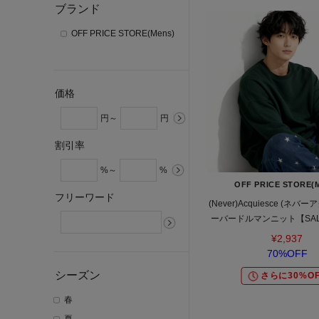
ブランド
OFF PRICE STORE(Mens)
価格
円～
円
割引率
%～
%
OFF PRICE STORE(
フリーワード
(Never)Acquiesce (ネバ
ーバードルマンニット【SAL
ル/デイリー/トレンド/スト
¥2,937
ックス】
70%OFF
シーズン
さらに30%OF
春