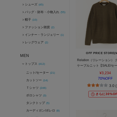
シューズ
(45)
バッグ・財布・小物入れ
(55)
帽子
(10)
ファッション雑貨
(2)
インナー・ランジェリー
(1)
レッグウェア
(2)
OFF PRICE STORE(
MEN
Relation（リレーション）
トップス
(412)
ケーブルニット【SALE/セ
イス/カジュアル/デイリー/
ニット/セーター
¥3,234
(21)
セックス】
70%OFF
カットソー
(14)
3.0 
Ｔシャツ
(246)
さらに30%OF
ポロシャツ
(3)
タンクトップ
(5)
カーディガン/ボレロ
(8)