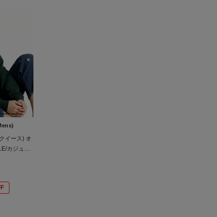
Mens)
ーアクイース) オ
E/カジュア
リート/ユニセ
F