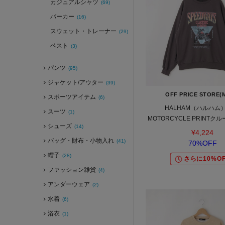
カジュアルシャツ
(69)
パーカー
(16)
スウェット・トレーナー
(29)
ベスト
(3)
パンツ
(95)
ジャケット/アウター
(39)
OFF PRICE STORE(
スポーツアイテム
(6)
HALHAM（ハルハム）
スーツ
(1)
MOTORCYCLE PRINTクル
シューズ
(14)
ール/オフプライス/カジュア
¥4,224
トレンド/ユニセック
バッグ・財布・小物入れ
(41)
70%OFF
帽子
(28)
さらに10%OF
ファッション雑貨
(4)
アンダーウェア
(2)
水着
(6)
浴衣
(1)