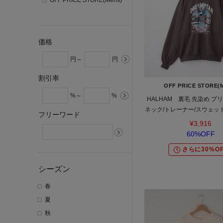
OFF PRICE STORE(Mens)
価格
円～
円
割引率
OFF PRICE STORE(
%～
%
HALHAM 裏毛 先染め プ
ネック/トレーナー/スウェッ
フリーワード
ー/レディース メンズ ユ
¥3,916
60%OFF
さらに30%OF
シーズン
春
夏
秋