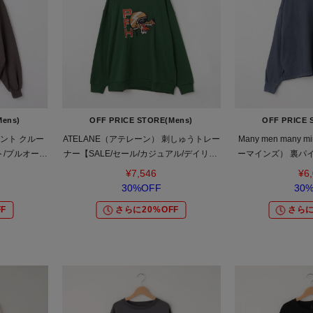
Mens)
OFF PRICE STORE(Mens)
OFF PRICE 
リント クルー
ATELANE（アテレーン） 刺しゅうトレー
Many men man
ト/プルオーバ
ナー【SALE/セール/カジュアル/デイリー/
ーマインズ） 裏パ
ニセックス
トレンド/ストリート/ユニセックス】
【SALE/セール/カ
¥7,546
¥6
ンド/ユ
30%OFF
30
F
さらに20%OFF
さらに