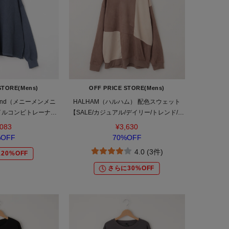
STORE(Mens)
OFF PRICE STORE(Mens)
y mind（メニーメンメニ
HALHAM（ハルハム） 配色スウェット
イルコンビトレーナー
【SALE/カジュアル/デイリー/トレンド/ル
ジュアル/デイリー/トレ
ーズシルエット/ゆったり/ユニセックス】
,083
¥3,630
ニセックス】
%OFF
70%OFF
4.0 (3件)
20%OFF
さらに30%OFF