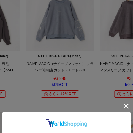
Mens)
OFF PRICE STORE(Mens)
OFF PRICE 
 裏毛
NAIVE MAGIC（ナイーブマジック） フラ
NAIVE MAGIC
ー【SALE/セ
ワー袖刺繍 カットスエードC/N
マンスリーブ カットス
ル/デイリー/
セール/オフプライ
¥3,245
¥3
ス】
ー/トレンド
50%OFF
50
F
さらに10%OFF
さらに