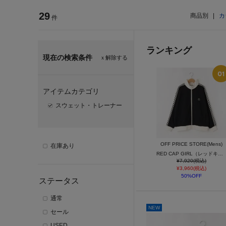
29
商品別
|
カ
件
ランキング
現在の検索条件
ｘ解除する
アイテムカテゴリ
スウェット・トレーナー
OFF PRICE STORE(Mens)
在庫あり
RED CAP GIRL（レッドキャップガール） クロネコプリント トラックジャージ
¥7,920(税込)
¥3,960(税込)
50%OFF
ステータス
通常
NEW
セール
USED