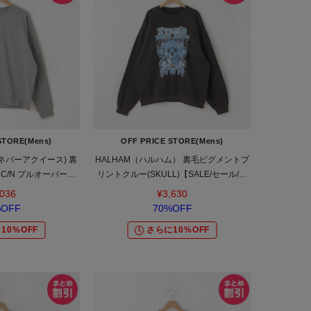
STORE(Mens)
OFF PRICE STORE(Mens)
ce (ネバーアクイース) 裏
HALHAM（ハルハム） 裏毛ピグメントプ
C/N プルオーバー
リントクルー(SKULL)【SALE/セール/オ
フプライス/カジュアル/
フプライス/カジュアル/デイリー/トレン
,036
¥3,630
ド/ユニセックス】
ド/ユニセックス】
%OFF
70%OFF
10%OFF
さらに10%OFF