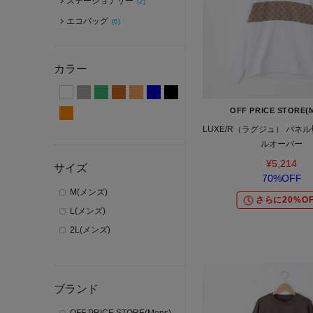
ステーショナリー
(2)
エコバッグ
(6)
カラー
OFF PRICE STORE(
LUXE/R（ラグジュ） パネ
ルオーバー
¥5,214
サイズ
70%OFF
M(メンズ)
さらに20%OF
L(メンズ)
2L(メンズ)
ブランド