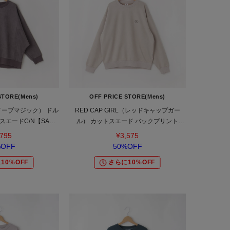
STORE(Mens)
OFF PRICE STORE(Mens)
（ナイーブマジック） ドル
RED CAP GIRL（レッドキャップガー
エードC/N【SALE/
ル） カットスエード バックプリント
ス/カジュアル/デイリ
C/N【SALE/セール/オフプライス/カジュ
,795
¥3,575
/ユニセックス】
アル/デイリー/トレンド/ユニセックス】
%OFF
50%OFF
10%OFF
さらに10%OFF