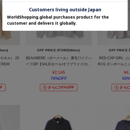
Mens)
OFF PRICE STORE(Mens)
OFF PRICE 
 ロネル） 20
BEAUMERE（ボーメール） 裏毛ワイドハ
RED CAP GIR
 CREW
ーフZIP【SALE/セール/オフプライス/カジ
RCG ダンボールニ
ュアル/デイリー/トレンド/ユニセックス】
トプル
¥2,145
¥4
70%OFF
50
F
さらに10%OFF
さらに