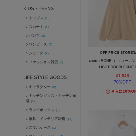
KIDS・TEENS
トップス
(50)
スカート
(1)
パンツ
(2)
ワンピース
(5)
OFF PRICE STORE(
シューズ
(9)
coen（RONEL）（コーエン
ファッション雑貨
(1)
LIGHT DOUBLEKNIT
¥1,646
LIFE STYLE GOODS
70%OFF
キャラクター
(2)
さらに10%OF
キッチングッズ・キッチン家
電
(3)
ランチボックス
(3)
家具・インテリア雑貨
(11)
スマホケース
(1)