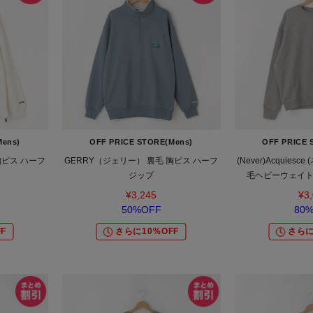
Mens)
OFF PRICE STORE(Mens)
OFF PRICE 
胸ピス ハーフ
GERRY（ジェリー） 裏毛 胸ピス ハーフ
(Never)Acquies
ジップ
毛ヘビーウェイト
【SALE/セール/オ
¥3,245
¥3
デイリー/トレン
50%OFF
80
F
さらに10%OFF
さらに