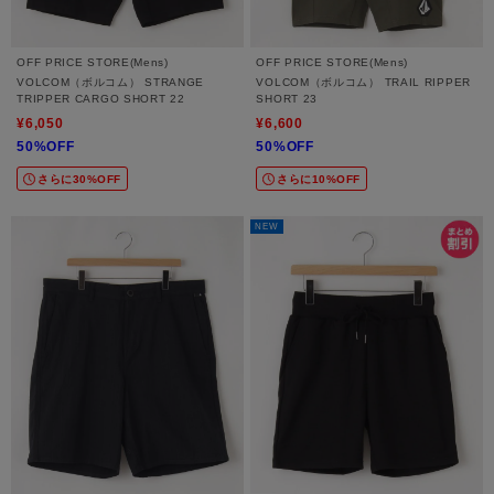
OFF PRICE STORE(Mens)
OFF PRICE STORE(Mens)
VOLCOM（ボルコム） STRANGE
VOLCOM（ボルコム） TRAIL RIPPER
TRIPPER CARGO SHORT 22
SHORT 23
¥6,050
¥6,600
50%OFF
50%OFF
さらに30%OFF
さらに10%OFF
NEW