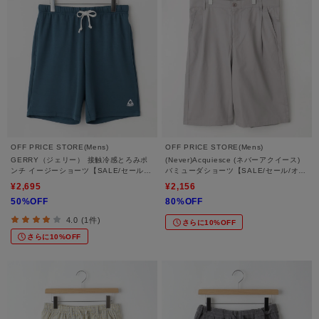
OFF PRICE STORE(Mens)
OFF PRICE STORE(Mens)
GERRY（ジェリー） 接触冷感とろみポ
(Never)Acquiesce (ネバーアクイース)
ンチ イージーショーツ【SALE/セール/
バミューダショーツ【SALE/セール/オフ
オフプライス/カジュアル/デイリー/トレ
プライス/カジュアル/デイリー/トレン
¥2,695
¥2,156
ンド/スポーティースタイル/ユニセック
ド】
50%OFF
80%OFF
ス】
4.0 (1件)
さらに10%OFF
さらに10%OFF