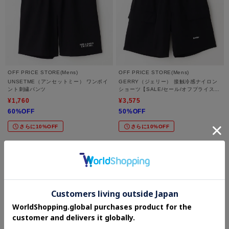
OFF PRICE STORE(Mens)
OFF PRICE STORE(Mens)
UNSETME（アンセットミー） ワンポイ
GERRY（ジェリー） 接触冷感ナイロン
ント刺繍パンツ
ショーツ【SALE/セール/オフプライス/
カジュアル/デイリー/トレンド/スポーテ
¥1,760
¥3,575
ィースタイル/ユニセックス】
60%OFF
50%OFF
さらに10%OFF
さらに10%OFF