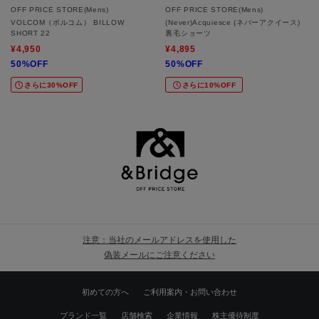
OFF PRICE STORE(Mens)
OFF PRICE STORE(Mens)
VOLCOM（ボルコム） BILLOW
(Never)Acquiesce (ネバーアクイース)
SHORT 22
裏毛ショーツ
¥4,950
¥4,895
50%OFF
50%OFF
さらに30%OFF
さらに10%OFF
注意：当社のメールアドレスを使用した
偽装メールにご注意ください
初めての方へ
ご利用案内・お問い合わせ
ブランド一覧
店舗検索
企業情報
株主優待制度