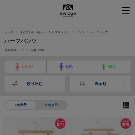
&Bridge
トップ
【公式】&Bridge（アンドブリッジ）
パンツ
ハーフパンツ
ハーフパンツ
検索結果 ： アイテム数
12
件
LADIES
MEN
KIDS
絞り込む
表示順
1色表示
全色表示