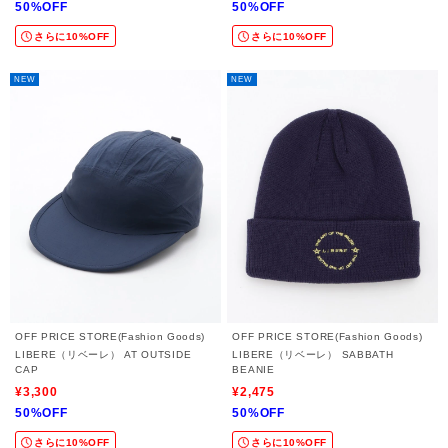
50%OFF
50%OFF
さらに10%OFF
さらに10%OFF
NEW
NEW
OFF PRICE STORE(Fashion Goods)
OFF PRICE STORE(Fashion Goods)
LIBERE（リベーレ） AT OUTSIDE
LIBERE（リベーレ） SABBATH
CAP
BEANIE
¥3,300
¥2,475
50%OFF
50%OFF
さらに10%OFF
さらに10%OFF