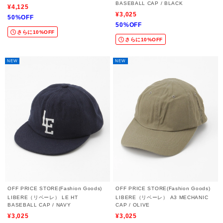
BASEBALL CAP / BLACK
¥4,125
¥3,025
50%OFF
50%OFF
さらに10%OFF
さらに10%OFF
NEW
NEW
OFF PRICE STORE(Fashion Goods)
OFF PRICE STORE(Fashion Goods)
LIBERE（リベーレ） LE HT
LIBERE（リベーレ） A3 MECHANIC
BASEBALL CAP / NAVY
CAP / OLIVE
¥3,025
¥3,025