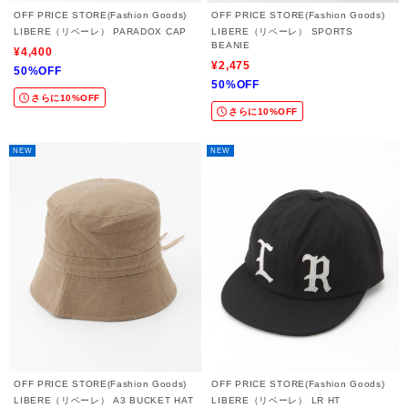
OFF PRICE STORE(Fashion Goods)
OFF PRICE STORE(Fashion Goods)
LIBERE（リベーレ） PARADOX CAP
LIBERE（リベーレ） SPORTS
BEANIE
¥4,400
¥2,475
50%OFF
50%OFF
さらに10%OFF
さらに10%OFF
NEW
NEW
OFF PRICE STORE(Fashion Goods)
OFF PRICE STORE(Fashion Goods)
LIBERE（リベーレ） A3 BUCKET HAT
LIBERE（リベーレ） LR HT