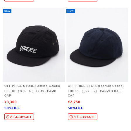
NEW
NEW
OFF PRICE STORE(Fashion Goods)
OFF PRICE STORE(Fashion Goods)
LIBERE（リベーレ） LOGO CAMP
LIBERE（リベーレ） CANVAS BALL
CAP
CAP
¥3,300
¥2,750
50%OFF
50%OFF
さらに10%OFF
さらに10%OFF