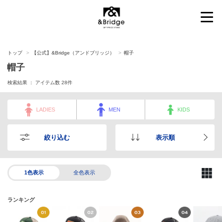
&Bridge
トップ
【公式】&Bridge（アンドブリッジ）
帽子
帽子
検索結果 ： アイテム数
28
件
LADIES
MEN
KIDS
絞り込む
表示順
1色表示
全色表示
ランキング