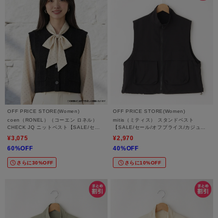
OFF PRICE STORE(Women)
OFF PRICE STORE(Women)
coen（RONEL）（コーエン ロネル）
mitis（ミティス） スタンドベスト
CHECK JQ ニットベスト【SALE/セー
【SALE/セール/オフプライス/カジュア
ル/オフプライス/カジュアル/デイリー/ト
ル/デイリー/トレンド/スポーティースタ
¥3,075
¥2,970
レンド/通勤】
イル】
60%OFF
40%OFF
さらに30%OFF
さらに10%OFF