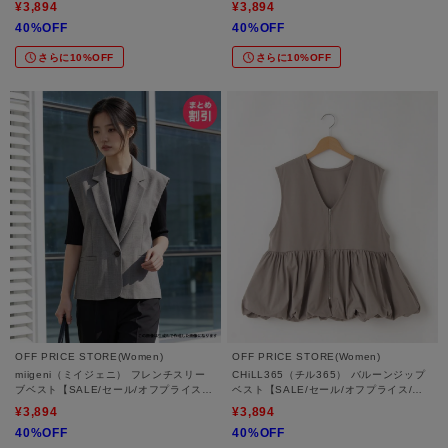
¥3,894
¥3,894
40%OFF
40%OFF
さらに10%OFF
さらに10%OFF
OFF PRICE STORE(Women)
OFF PRICE STORE(Women)
miigeni（ミイジェニ） フレンチスリー
CHiLL365（チル365） バルーンジップ
ブベスト【SALE/セール/オフプライス/
ベスト【SALE/セール/オフプライス/カ
カジュアル/デイリー/トレンド/通勤】
ジュアル/デイリー/トレンド/ゆったり/体
¥3,894
¥3,894
型カバー】
40%OFF
40%OFF