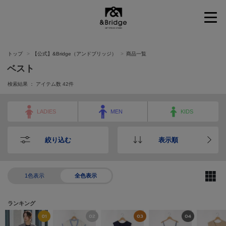
&Bridge
トップ
【公式】&Bridge（アンドブリッジ）
商品一覧
ベスト
検索結果 ： アイテム数
42
件
LADIES
MEN
KIDS
絞り込む
表示順
1色表示
全色表示
ランキング