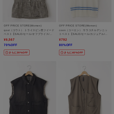
OFF PRICE STORE(Women)
OFF PRICE STORE(Women)
qout（コウト） トライスピン杢ツイード
coen（コーエン） サラコチルデンニッ
ベスト【SALE/セール/オフプライス/カ
トベスト【SALE/セール/カジュアル/デ
ジュアル/デイリー/トレンド/通勤】
イリー/トレンド/きれいめカジュアル】
¥6,567
¥792
70%OFF
80%OFF
さらに30%OFF
さらに40%OFF