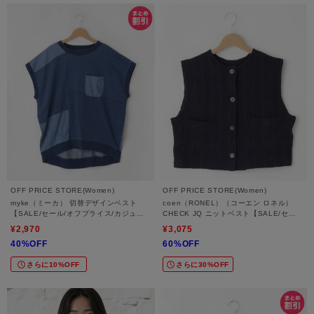
OFF PRICE STORE(Women)
OFF PRICE STORE(Women)
myke（ミーカ） 切替デザインベスト
coen（RONEL）（コーエン ロネル）
【SALE/セール/オフプライス/カジュア
CHECK JQ ニットベスト【SALE/セー
ル/デイリー/トレンド】
ル/オフプライス/カジュアル/デイリー/ト
¥2,970
¥3,075
レンド/通勤】
40%OFF
60%OFF
さらに10%OFF
さらに30%OFF