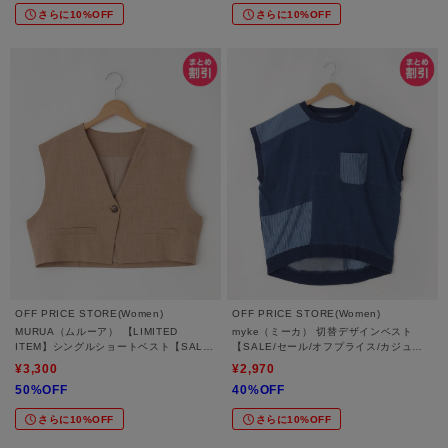
さらに10%OFF
さらに10%OFF
OFF PRICE STORE(Women)
OFF PRICE STORE(Women)
MURUA（ムルーア） 【LIMITED
myke（ミーカ） 切替デザインベスト
ITEM】シングルショートベスト【SALE/
【SALE/セール/オフプライス/カジュア
セール/オフプライス/カジュアル/デイリ
ル/デイリー/トレンド】
¥3,300
¥2,970
ー/トレンド】
50%OFF
40%OFF
さらに10%OFF
さらに10%OFF