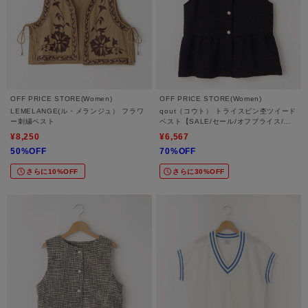
OFF PRICE STORE(Women)
OFF PRICE STORE(Women)
LEMELANGE(ル・メランジュ） フラワ
qout（コウト） トライスピン杢ツイード
ー刺繍ベスト
ベスト【SALE/セール/オフプライス/カ
ジュアル/デイリー/トレンド/通勤】
¥8,250
¥6,567
50%OFF
70%OFF
さらに10%OFF
さらに30%OFF