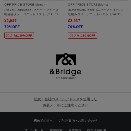
OFF PRICE STORE(Mens)
OFF PRICE STORE(Mens)
(Never)Acquiesce (ネバーアクイース)
(Never)Acquiesce (ネバーアクイース)
畦編みダメージニットベスト【SALE/セ
畦編みダメージニットベスト【SALE/セ
ール/オフプライス/カジュアル/デイリー/
ール/オフプライス/カジュアル/デイリー/
¥2,937
¥2,937
トレンド/きれいめカジュアル】
トレンド/きれいめカジュアル】
70%OFF
70%OFF
さらに30%OFF
さらに30%OFF
注意：当社のメールアドレスを使用した
偽装メールにご注意ください
初めての方へ
ご利用案内・お問い合わせ
ブランド一覧
店舗検索
企業情報
株主優待制度