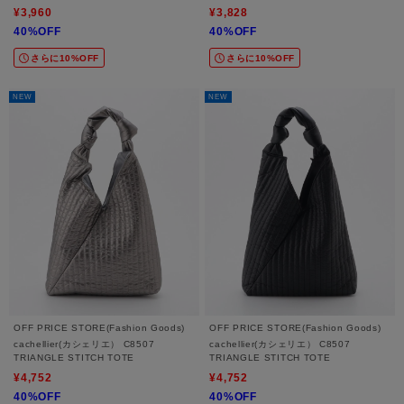
¥3,960
¥3,828
40%OFF
40%OFF
さらに10%OFF
さらに10%OFF
NEW
NEW
OFF PRICE STORE(Fashion Goods)
OFF PRICE STORE(Fashion Goods)
cachellier(カシェリエ） C8507
cachellier(カシェリエ） C8507
TRIANGLE STITCH TOTE
TRIANGLE STITCH TOTE
¥4,752
¥4,752
40%OFF
40%OFF