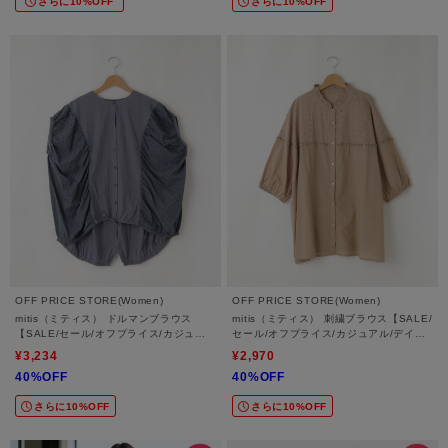
さらに10%OFF
さらに10%OFF
OFF PRICE STORE(Women)
OFF PRICE STORE(Women)
mitis（ミティス） ドルマンブラウス
mitis（ミティス） 刺繍ブラウス【SALE/
【SALE/セール/オフプライス/カジュア
セール/オフプライス/カジュアル/デイリ
ル/デイリー/トレンド/ゆったり/体型カバ
ー/トレンド】
¥3,234
¥2,970
ー】
40%OFF
40%OFF
さらに10%OFF
さらに10%OFF