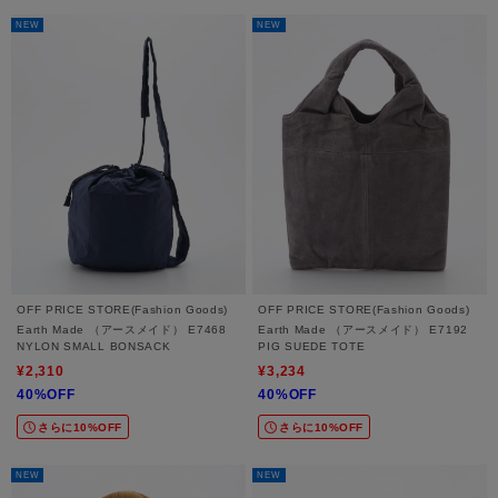
NEW
NEW
OFF PRICE STORE(Fashion Goods)
OFF PRICE STORE(Fashion Goods)
Earth Made （アースメイド） E7468
Earth Made （アースメイド） E7192
NYLON SMALL BONSACK
PIG SUEDE TOTE
¥2,310
¥3,234
40%OFF
40%OFF
さらに10%OFF
さらに10%OFF
NEW
NEW