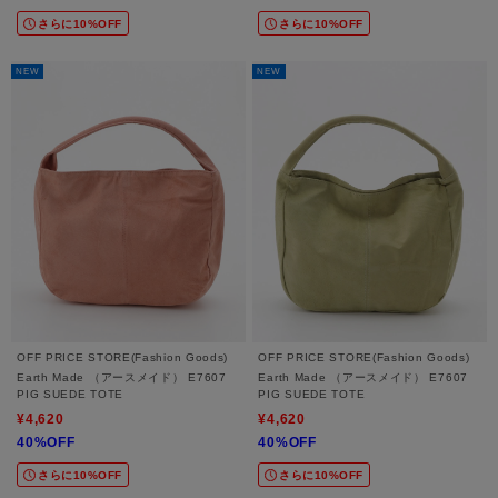
さらに10%OFF
さらに10%OFF
NEW
NEW
OFF PRICE STORE(Fashion Goods)
OFF PRICE STORE(Fashion Goods)
Earth Made （アースメイド） E7607
Earth Made （アースメイド） E7607
PIG SUEDE TOTE
PIG SUEDE TOTE
¥4,620
¥4,620
40%OFF
40%OFF
さらに10%OFF
さらに10%OFF