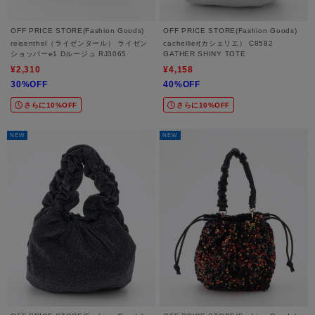
OFF PRICE STORE(Fashion Goods)
OFF PRICE STORE(Fashion Goods)
reisenthel（ライゼンタール） ライゼン
cachellier(カシェリエ） C8582
ショッパーe1 Dルージュ RJ3065
GATHER SHINY TOTE
¥2,310
¥4,158
30%OFF
40%OFF
さらに10%OFF
さらに10%OFF
NEW
NEW