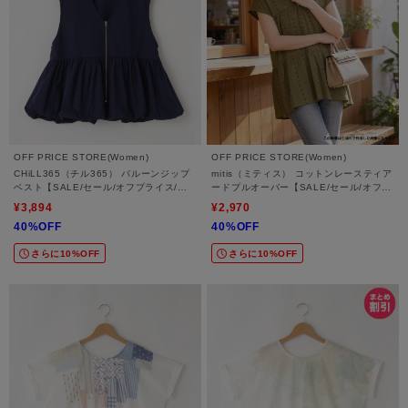
OFF PRICE STORE(Women)
OFF PRICE STORE(Women)
CHiLL365（チル365） バルーンジップ
mitis（ミティス） コットンレースティア
ベスト【SALE/セール/オフプライス/カ
ードプルオーバー【SALE/セール/オフプ
ジュアル/デイリー/トレンド/ゆったり/体
ライス/カジュアル/デイリー/トレンド】
¥3,894
¥2,970
型カバー】
40%OFF
40%OFF
さらに10%OFF
さらに10%OFF