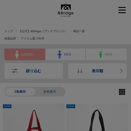
&Bridge
トップ
【公式】&Bridge（アンドブリッジ）
商品一覧
検索結果 ： アイテム数
780
件
LADIES
MEN
KIDS
絞り込む
表示順
1色表示
全色表示
NEW
NEW