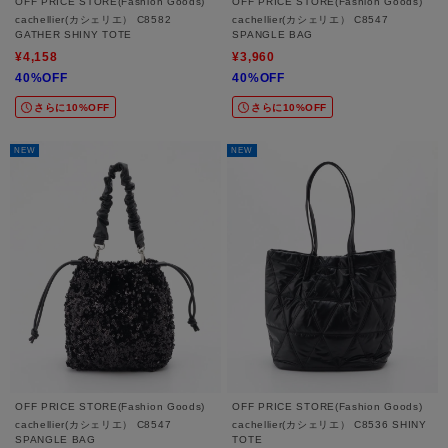
OFF PRICE STORE(Fashion Goods)
OFF PRICE STORE(Fashion Goods)
cachellier(カシェリエ） C8582
cachellier(カシェリエ） C8547
GATHER SHINY TOTE
SPANGLE BAG
¥4,158
¥3,960
40%OFF
40%OFF
さらに10%OFF
さらに10%OFF
NEW
NEW
OFF PRICE STORE(Fashion Goods)
OFF PRICE STORE(Fashion Goods)
cachellier(カシェリエ） C8547
cachellier(カシェリエ） C8536 SHINY
SPANGLE BAG
TOTE