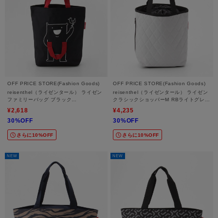
OFF PRICE STORE(Fashion Goods)
OFF PRICE STORE(Fashion Goods)
reisenthel（ライゼンタール） ライゼン
reisenthel（ライゼンタール） ライゼン
ファミリーバッグ ブラック
クラシックショッパーM RBライトグレー
FB7003【FB7003】
DH7060【39287029】
¥2,618
¥4,235
30%OFF
30%OFF
さらに10%OFF
さらに10%OFF
NEW
NEW