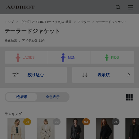
トップ
【公式】AUBRIOT (オブリオ) の通販
アウター
テーラードジャケット
テーラードジャケット
検索結果 ： アイテム数
11
件
LADIES
MEN
KIDS
絞り込む
表示順
1色表示
全色表示
ランキング