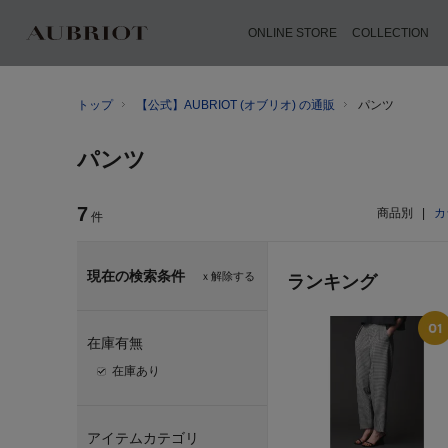
ONLINE STORE
COLLECTION
トップ
【公式】AUBRIOT (オブリオ) の通販
パンツ
パンツ
7
商品別
|
カ
件
現在の検索条件
ｘ解除する
ランキング
在庫有無
在庫あり
アイテムカテゴリ