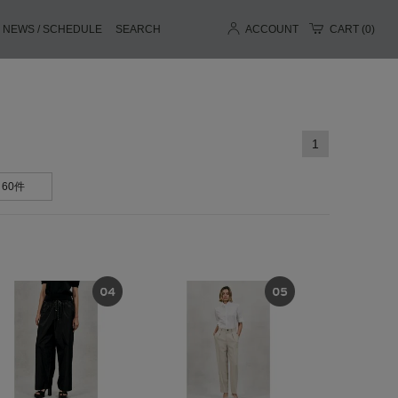
NEWS / SCHEDULE
SEARCH
ACCOUNT
CART (
0
)
1
60件