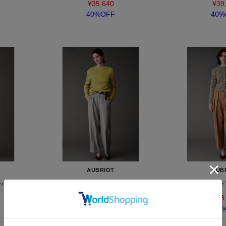
¥35,640
¥39
40%OFF
40%
AUBRIOT
AUB
ーパードパン
ワイドレッグパンツ
メリノウールワイド
¥52,800
¥33
40%OFF
50%