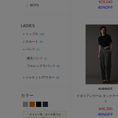
¥29,040
BOYS
40%OFF
LADIES
トップス
(18)
スカート
(5)
パンツ
(7)
膝丈パンツ
(1)
フルレングスパンツ
(6)
ジャケット/アウター
(9)
AUBRIOT
カラー
イタリアンウール タックテ
ツ
¥46,200
40%OFF
ネイビー系・カーキ系での