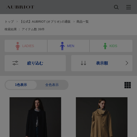
トップ
【公式】AUBRIOT (オブリオ) の通販
商品一覧
検索結果 ： アイテム数
39
件
LADIES
MEN
KIDS
絞り込む
表示順
1色表示
全色表示