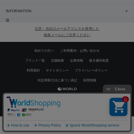
INFORMATION
注意：当社のメールアドレスを使用した
偽装メールにご注意ください
初めての方へ
ご利用案内・お問い合わせ
ブランド一覧
店舗検索
企業情報
株主優待制度
利用規約
サイトポリシー
プライバシーポリシー
特定商取引法に基づく表記
採用情報
Copyrights © WORLD CO.,LTD. All rights reserved.
絞り込む
スマートフォン ｜
PC
0
メニュー
スナップ
探す
お気に入り
カート