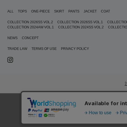
ALL
TOPS
ONE-PIECE
SKIRT
PANTS
JACKET
COAT
COLLECTION 2026SS VOL.2
COLLECTION 2026SS VOL.1
COLLECTIO
COLLECTION 2024AW VOL.1
COLLECTION 2024SS VOL.2
COLLECTIO
NEWS
CONCEPT
TRADE LAW
TERMS OF USE
PRIVACY POLICY
初めての方へ
|
ご利用案内・お問い合わせ
|
ブラン