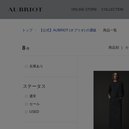
ONLINE STORE
COLLECTION
トップ
【公式】AUBRIOT (オブリオ) の通販
商品一覧
8
商品別
|
カ
件
在庫あり
ステータス
通常
セール
USED