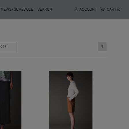
NEWS / SCHEDULE
SEARCH
ACCOUNT
CART (
0
)
1
60件