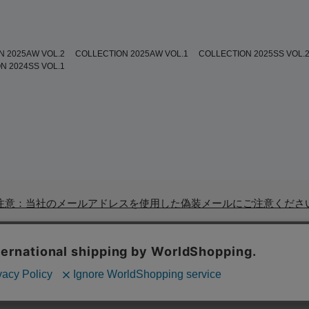
N 2025AW VOL.2
COLLECTION 2025AW VOL.1
COLLECTION 2025SS VOL.
N 2024SS VOL.1
注意：当社のメールアドレスを使用した偽装メールにご注意くださ
ド一覧
|
店舗検索
|
企業情報
|
株主優待制度
|
利用規約
|
サイトポリシ
Copyrights © WORLD CO., LTD. All rights reserved.