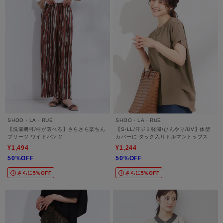
SHOO・LA・RUE
SHOO・LA・RUE
【洗濯機可/柄が選べる】さらさら楽ちん
【S-LL/汗ジミ軽減/ひんやり/UV】体型
プリーツ ワイドパンツ
カバーに タック入りドルマントップス
¥1,494
¥1,244
50%OFF
50%OFF
さらに5%OFF
さらに5%OFF