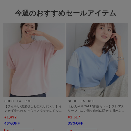
今週のおすすめセールアイテム
SHOO・LA・RUE
SHOO・LA・RUE
【ひんやり/洗濯後しわになりにくい】イ
【ひんやり/S-LL/体型カバー】フレアス
ンせず着られる さらっとタッチのドルマ
リーブで二の腕を自然に隠せる 浅Vネッ
ンブラウス
クTシャツ
¥1,492
¥1,617
40%OFF
35%OFF