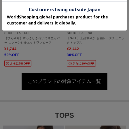
SHOO・LA・RUE
SHOO・LA・RUE
【ひんやり】すっきりきれいに体型カバ
【S-LL】上品華やか お袖レースチュニッ
ー コクーンシルエットワンピース
クトップス
¥1,744
¥2,442
50%OFF
30%OFF
さらに5%OFF
さらに10%OFF
このブランドの対象アイテム一覧
TOPS