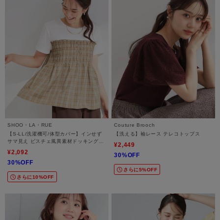
SHOO・LA・RUE
Couture Brooch
【S-LL/洗濯機可/体型カバー】インせず
【洗える】袖レース テレコトップス
サマ見え ビスチェ風異素材ドッキングT
¥2,449
シャツ
¥2,092
30%OFF
30%OFF
さらに5%OFF
さらに10%OFF