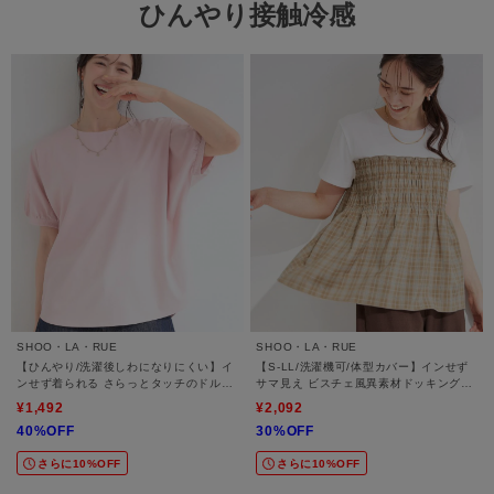
ひんやり接触冷感
SHOO・LA・RUE
SHOO・LA・RUE
【ひんやり/洗濯後しわになりにくい】イ
【S-LL/洗濯機可/体型カバー】インせず
ンせず着られる さらっとタッチのドルマ
サマ見え ビスチェ風異素材ドッキングT
ンブラウス
シャツ
¥1,492
¥2,092
40%OFF
30%OFF
さらに10%OFF
さらに10%OFF