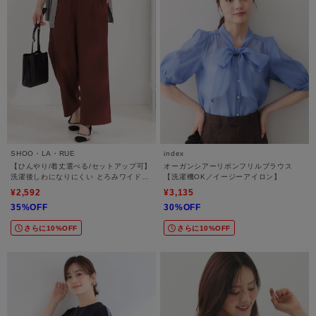
SHOO・LA・RUE
index
【ひんやり/着丈選べる/セットアップ可】
オーガンシアーリボンフリルブラウス
洗濯後しわになりにくい とろみワイドパ
【洗濯機OK／イージーアイロン】
ンツ
¥2,592
¥3,135
35%OFF
30%OFF
さらに10%OFF
さらに10%OFF