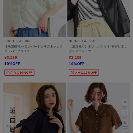
SHOO・LA・RUE
SHOO・LA・RUE
【洗濯機可/体型カバー】とろみタックス
【洗濯機可】ダブルポケット 楊柳しぼし
キッパーブラウス
ぼシアーシャツ
¥3,139
¥3,139
10%OFF
10%OFF
さらに10%OFF
さらに10%OFF