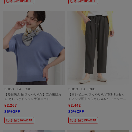
さらに10%OFF
さらに10%OFF
SHOO・LA・RUE
SHOO・LA・RUE
【毎日洗える/ひんやり/UV】二の腕隠れ
【高レビュー/ひんやり/UV/SS-3L/セッ
る さらっとドルマン半袖ニット
トアップ可】さらさらぷるん イージーテ
ーパードパンツ
¥2,267
¥2,442
35%OFF
30%OFF
さらに10%OFF
さらに15%OFF