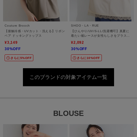
Couture Brooch
SHOO・LA・RUE
【接触冷感・UVカット・洗える】リボン
【ひんやり/UV/S-LL/洗濯機可】真夏に
ベア ドッキングトップス
着たい裾レースが女性らしさをプラスす
る プリントアソートTシャツ
¥3,149
¥2,092
30%OFF
30%OFF
さらに5%OFF
さらに10%OFF
このブランドの対象アイテム一覧
BLOUSE