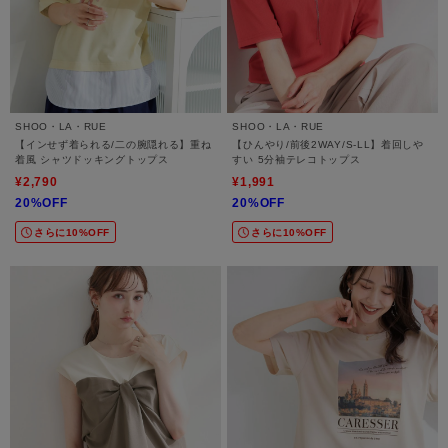
SHOO・LA・RUE
SHOO・LA・RUE
【インせず着られる/二の腕隠れる】重ね
【ひんやり/前後2WAY/S-LL】着回しや
着風 シャツドッキングトップス
すい 5分袖テレコトップス
¥2,790
¥1,991
20%OFF
20%OFF
さらに10%OFF
さらに10%OFF