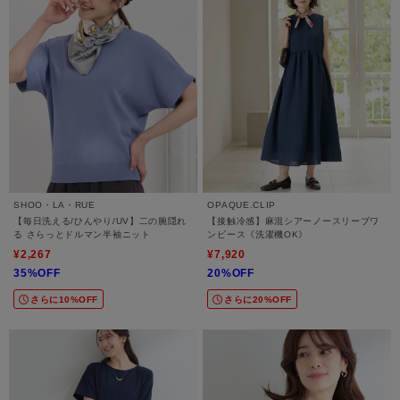
SHOO・LA・RUE
OPAQUE.CLIP
【毎日洗える/ひんやり/UV】二の腕隠れ
【接触冷感】麻混シアーノースリーブワ
る さらっとドルマン半袖ニット
ンピース《洗濯機OK》
¥2,267
¥7,920
35%OFF
20%OFF
さらに10%OFF
さらに20%OFF