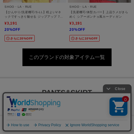
SHOO・LA・RUE
SHOO・LA・RUE
【ひんやり/洗濯機可/S-LL】程よいVネ
【洗濯機可/体型カバー】上品ラメがきら
ックですっきり魅せる ジップアップ 7分
めく シアーポンチョ風カーディガン
袖シアーカーディガン
¥3,191
¥3,191
20%OFF
20%OFF
さらに20%OFF
さらに10%OFF
このブランドの対象アイテム一覧
PANTS&SKIRT
0
メニュー
スナップ
探す
お気に入り
カート