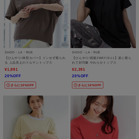
SHOO・LA・RUE
SHOO・LA・RUE
【ひんやり/体型カバー】インせず着られ
【ひんやり/前後2WAY/S-LL】楽に着ら
る 上品見えのドルマントップス
れて好印象 やわらかトップス
¥1,991
¥2,391
20%OFF
20%OFF
さらに10%OFF
さらに10%OFF