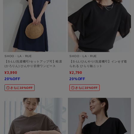
SHOO・LA・RUE
SHOO・LA・RUE
【S-LL/洗濯機可/セットアップ可】軽凛
【S-LL/ひんやり/洗濯機可】インせず着
(かろりん) ひんやり切替ワンピース
られる ひらり袖ニット
¥3,990
¥2,790
20%OFF
20%OFF
さらに10%OFF
さらに10%OFF