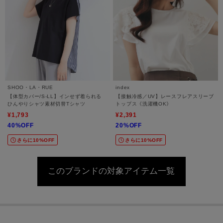
SHOO・LA・RUE
index
【体型カバー/S-LL】インせず着られる
【接触冷感／UV】レースフレアスリーブ
ひんやりシャツ素材切替Tシャツ
トップス《洗濯機OK》
¥1,793
¥2,391
40%OFF
20%OFF
さらに10%OFF
さらに10%OFF
このブランドの対象アイテム一覧