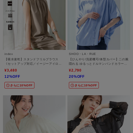
index
SHOO・LA・RUE
【吸水速乾】スタンドフリルブラウス
【ひんやり/洗濯機可/体型カバー】二の腕
《セットアップ対応／イージーアイロン
隠れる ゆるっとドルマンバンドカラーシ
／ストレッチ／洗濯機OK》
ャツ
¥3,480
¥2,790
12%OFF
20%OFF
さらに10%OFF
さらに10%OFF