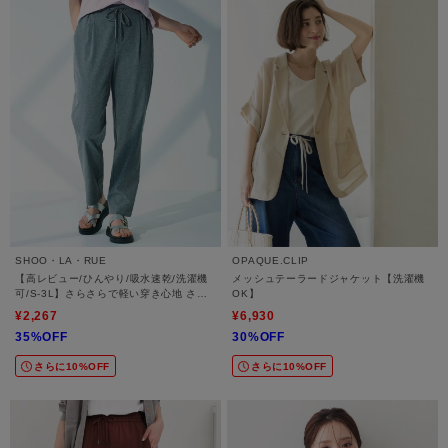
SHOO・LA・RUE
OPAQUE.CLIP
【高レビュー/ひんやり/吸水速乾/洗濯機
メッシュテーラードジャケット【洗濯機
可/S-3L】さらさらで軽い穿き心地 さら
OK】
かるイージーパンツ
¥2,267
¥6,930
35%OFF
30%OFF
さらに10%OFF
さらに10%OFF