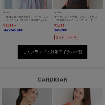
index
index
【接触冷感／吸水速乾】タックパフスリ
オーガンシアーリボンフリルブラウス
ーブブラウス《防シワ／洗濯機OK／XS
【洗濯機OK／イージーアイロン】
～3L／8col》
¥3,183～
¥3,135
MAX20%OFF
30%OFF
さらに10%OFF
このブランドの対象アイテム一覧
CARDIGAN