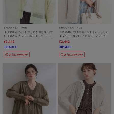
SHOO・LA・RUE
SHOO・LA・RUE
【洗濯機可/S-LL】涼し気な透け感 日差
【洗濯機可/ひんやり/UV】さらっとした
し冷房対策に シアーボーダーカーディガ
タッチが心地よい ミドルカーディガン
ン
¥2,442
¥2,442
30%OFF
30%OFF
さらに10%OFF
さらに10%OFF