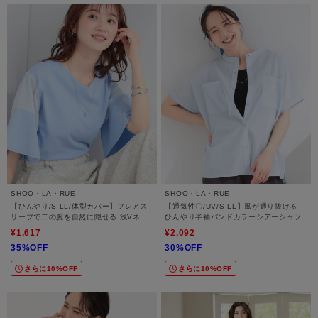
SHOO・LA・RUE
SHOO・LA・RUE
【ひんやり/S-LL/体型カバー】フレアス
【通気性〇/UV/S-LL】風が通り抜ける
リーブで二の腕を自然に隠せる 浅Vネッ
ひんやり半袖バンドカラーシアーシャツ
クTシャツ
¥1,617
¥2,092
35%OFF
30%OFF
さらに10%OFF
さらに10%OFF