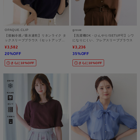
OPAQUE.CLIP
grove
【接触冷感／吸水速乾】リネンライク タ
【洗濯機OK・ひんやり/SETUP可】シワ
ックスリーブブラウス《セットアップ対
になりにくい、フレアスリーブブラウス
応／洗濯機OK》
¥3,582
¥3,236
20%OFF
35%OFF
さらに10%OFF
さらに10%OFF