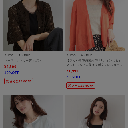
SHOO・LA・RUE
SHOO・LA・RUE
レースニットカーディガン
【ひんやり/洗濯機可/S-LL】オンにもオ
フにも マルチに使えるボタンレスカーデ
¥3,590
ィガン
¥1,991
10%OFF
20%OFF
さらに10%OFF
さらに20%OFF