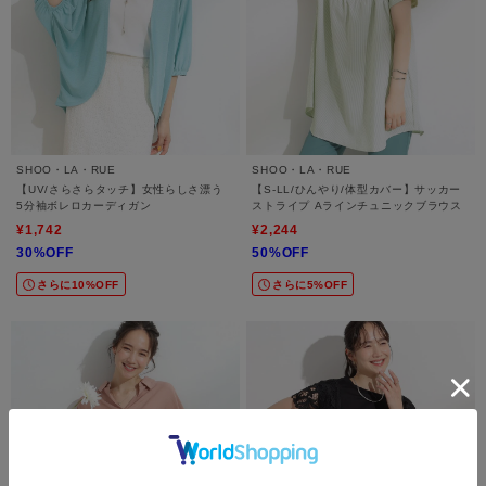
SHOO・LA・RUE
SHOO・LA・RUE
【UV/さらさらタッチ】女性らしさ漂う
【S-LL/ひんやり/体型カバー】サッカー
5分袖ボレロカーディガン
ストライプ Aラインチュニックブラウス
¥1,742
¥2,244
30%OFF
50%OFF
さらに10%OFF
さらに5%OFF