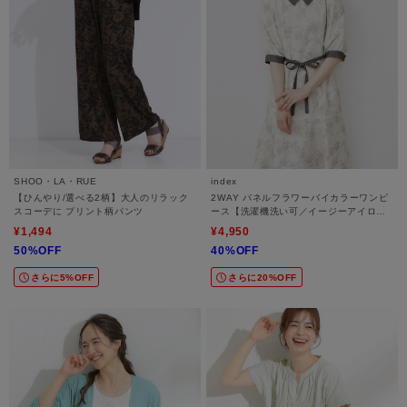
SHOO・LA・RUE
index
【ひんやり/選べる2柄】大人のリラック
2WAY パネルフラワーバイカラーワンピ
スコーデに プリント柄パンツ
ース【洗濯機洗い可／イージーアイロ
ン】
¥1,494
¥4,950
50%OFF
40%OFF
さらに5%OFF
さらに20%OFF