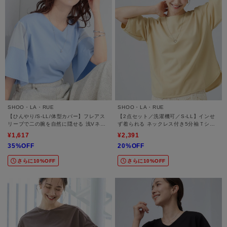
SHOO・LA・RUE
SHOO・LA・RUE
【ひんやり/S-LL/体型カバー】フレアス
【2点セット／洗濯機可／S-LL】インせ
リーブで二の腕を自然に隠せる 浅Vネッ
ず着られる ネックレス付き5分袖Ｔシャ
クTシャツ
ツ
¥1,617
¥2,391
35%OFF
20%OFF
さらに10%OFF
さらに10%OFF