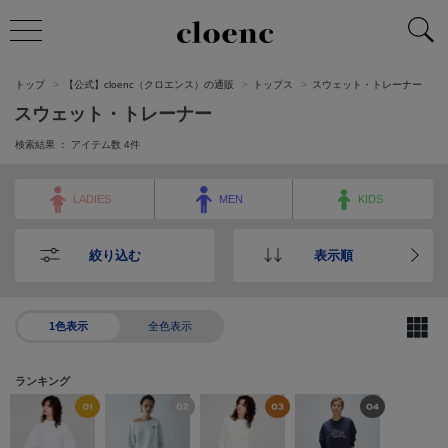
トップ
【公式】cloenc（クロエンス）の通販
トップス
スウェット・トレーナー
スウェット・トレーナー
検索結果 ： アイテム数
4
件
LADIES
MEN
KIDS
絞り込む
表示順
1色表示
全色表示
ランキング