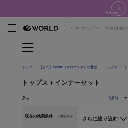
トップ
【公式】cloenc（クロエンス）の通販
トップス
ト
トップス＋インナーセット
2
商品別
|
カ
件
現在の検索条件
ｘ解除する
さらに絞り込む