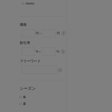
cloenc
価格
円～
円
割引率
%～
%
フリーワード
シーズン
春
夏