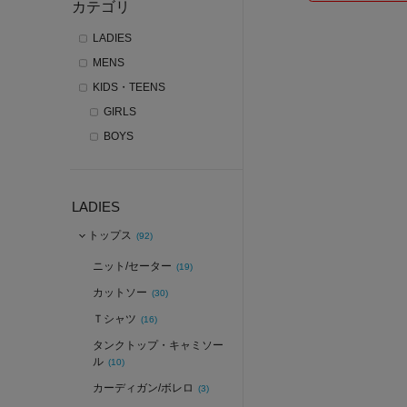
カテゴリ
LADIES
MENS
KIDS・TEENS
GIRLS
BOYS
LADIES
トップス
(92)
ニット/セーター
(19)
カットソー
(30)
Ｔシャツ
(16)
タンクトップ・キャミソー
ル
(10)
カーディガン/ボレロ
(3)