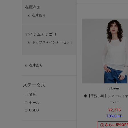
在庫有無
在庫あり
アイテムカテゴリ
トップス＋インナーセット
在庫あり
ステータス
cloenc
通常
◆【手洗い可】シアーレイ
ーバー
セール
¥2,376
USED
70%OFF
さらに5%OF