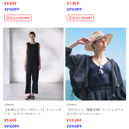
ップ対応
¥5,940
¥7,920
40%OFF
20%OFF
さらに5%OFF
さらに5%OFF
cloenc
cloenc
【全身ひんやり／UVカット】ラッシュガ
【UVカット／接触冷感】ラッシュガード
ード エアリーサロペット
ギャザーフードパーカー
¥5,445
¥10,384
50%OFF
20%OFF