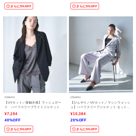
さらに5%OFF
さらに5%OFF
cloenc
cloenc
【UVカット／接触冷感】ラッシュガー
【ひんやり／UVカット／マシンウォッシ
ド ハーフスリーブライトジャケット
ュ】ハーフスリーブジャケット セットア
ップ対応
¥7,194
¥10,384
40%OFF
20%OFF
さらに5%OFF
さらに5%OFF