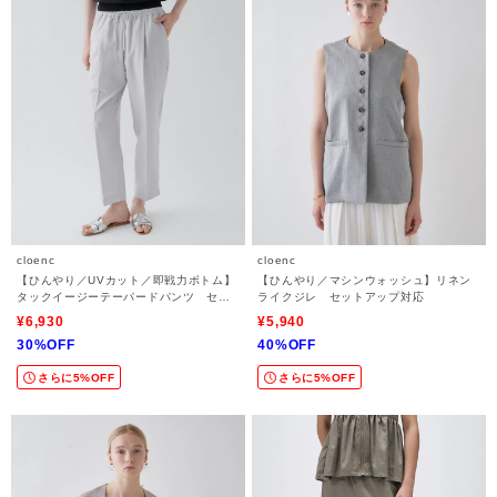
cloenc
cloenc
【ひんやり／UVカット／即戦力ボトム】
【ひんやり／マシンウォッシュ】リネン
タックイージーテーパードパンツ セッ
ライクジレ セットアップ対応
トアップ対応
¥6,930
¥5,940
30%OFF
40%OFF
さらに5%OFF
さらに5%OFF