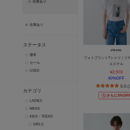
在庫あり
在庫あり
ステータス
cloenc
通常
フォトプリントTシャツ｜リ
セール
エステル
USED
¥2,970
40%OFF
5.0 
カテゴリ
さらに5%OF
LADIES
MENS
KIDS・TEENS
GIRLS