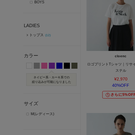
BOYS
LADIES
トップス
(12)
カラー
cloenc
ロゴプリントTシャツ｜リサ
ステル
ネイビー系・カーキ系での
¥2,970
絞り込みが可能になりました
40%OFF
さらに5%OF
サイズ
M(レディース)