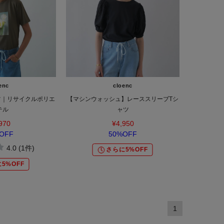
enc
cloenc
ツ｜リサイクルポリエ
【マシンウォッシュ】レーススリーブTシ
テル
ャツ
970
¥4,950
OFF
50%OFF
4.0 (1件)
さらに5%OFF
5%OFF
1