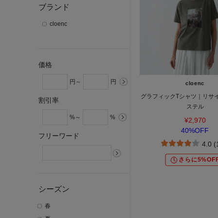
ブランド
cloenc
価格
円～
円
cloenc
グラフィックTシャツ｜リサ
割引率
ステル
%～
%
¥2,970
40%OFF
フリーワード
4.0 
さらに5%OF
シーズン
春