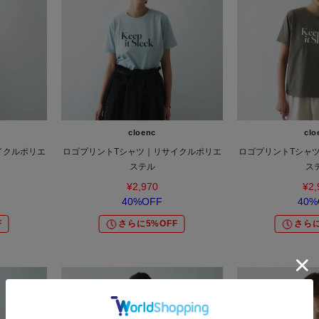
cloenc
clo
イクルポリエ
ロゴプリントTシャツ｜リサイクルポリエ
ロゴプリントTシャ
ステル
ス
¥2,970
¥2,
40%OFF
40%
F
さらに5%OFF
さらに