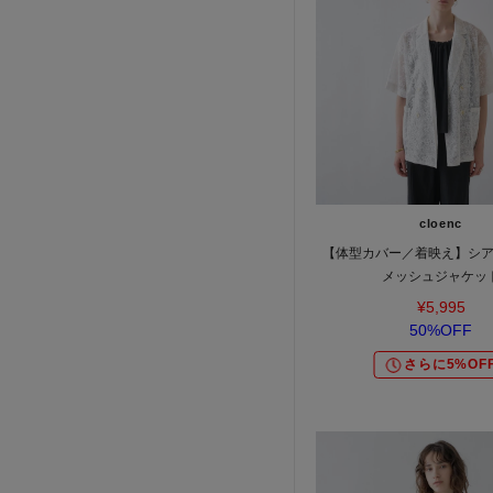
cloenc
【体型カバー／着映え】シ
メッシュジャケッ
¥5,995
50%OFF
さらに5%OF