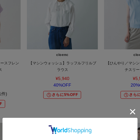
cloenc
clo
レースフレン
【マシンウォッシュ】ラッフルフリルブ
【ひんやり／マシン
ス
ラウス
チスリー
¥5,940
¥5,
40%OFF
20%
(1件)
さらに5%OFF
さらに
F