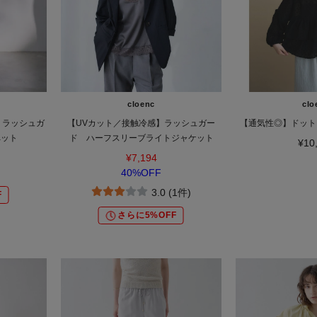
cloenc
clo
】ラッシュガ
【UVカット／接触冷感】ラッシュガー
【通気性◎】ドット
ペット
ド ハーフスリーブライトジャケット
¥10
¥7,194
40%OFF
3.0 (1件)
F
さらに5%OFF