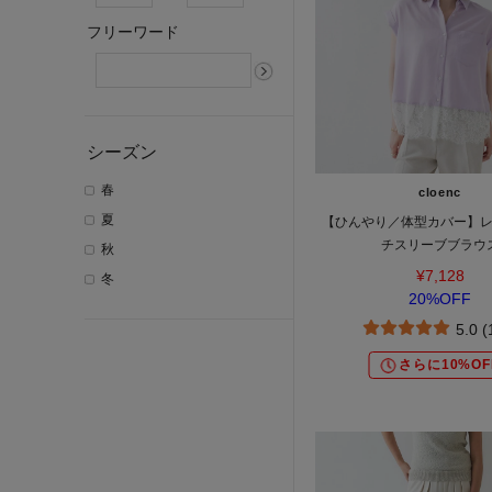
フリーワード
シーズン
春
cloenc
夏
【ひんやり／体型カバー】
チスリーブブラウ
秋
¥7,128
冬
20%OFF
5.0 
さらに10%OF