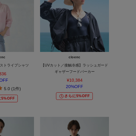
enc
cloenc
ストライプシャツ
【UVカット／接触冷感】ラッシュガード
ギャザーフードパーカー
336
OFF
¥10,384
20%OFF
5.0 (1件)
さらに5%OFF
5%OFF