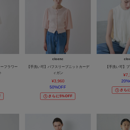
cloenc
clo
アーフラワー
【手洗い可】パフスリーブニットカーデ
【手洗い可】プ
ト
ィガン
¥7,
¥3,960
20%
50%OFF
さらに
F
さらに5%OFF