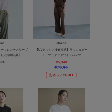
enc
cloenc
ーターフレンチスリーブ
【UVカット／接触冷感】ラッシュガー
ット／抗菌防臭】
ド ツータックワイドパンツ
930
¥5,940
40%OFF
さらに5%OFF