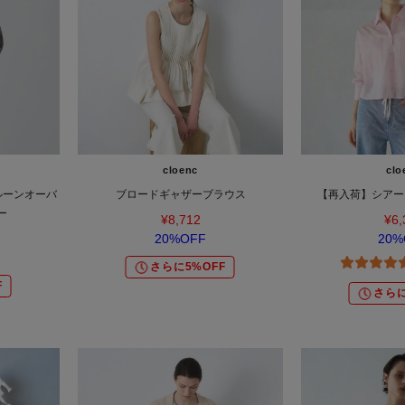
cloenc
clo
ルーンオーバ
ブロードギャザーブラウス
【再入荷】シアー
ー
¥8,712
¥6,
20%OFF
20%
さらに5%OFF
F
さらに