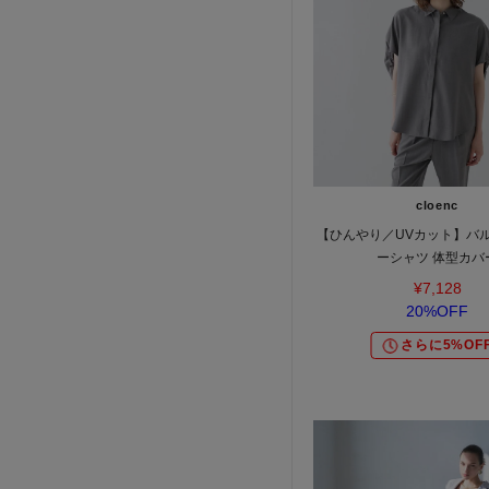
cloenc
【ひんやり／UVカット】バ
ーシャツ 体型カバ
¥7,128
20%OFF
さらに5%OF