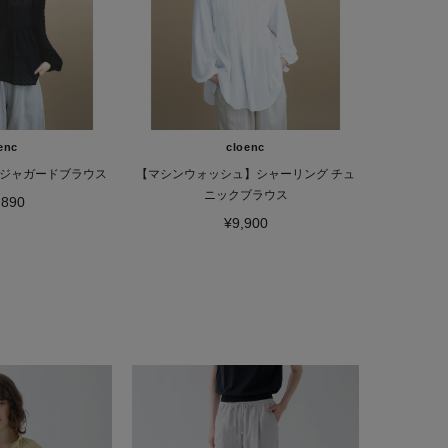
enc
cloenc
ジャガードブラウス
【マシンウォッシュ】シャーリング チュ
ニックブラウス
,890
¥9,900