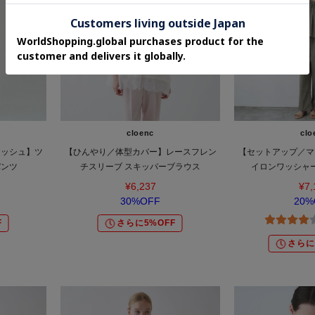
cloenc
clo
ォッシュ】ツ
【ひんやり／体型カバー】レースフレン
【セットアップ／マ
パンツ
チスリーブ スキッパーブラウス
イロンワッシャ
¥6,237
¥7,
30%OFF
20%
F
さらに5%OFF
さらに