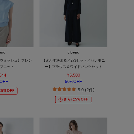
enc
cloenc
ウォッシュ】フレン
【迷わず決まる／2点セット／セレモニ
ブニット
ー】ブラウス＆ワイドパンツセット
544
¥5,500
OFF
50%OFF
5.0 (2件)
5%OFF
さらに5%OFF