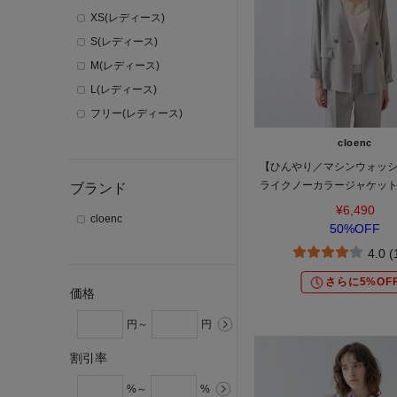
XS(レディース)
S(レディース)
M(レディース)
L(レディース)
フリー(レディース)
cloenc
【ひんやり／マシンウォッ
ライクノーカラージャケッ
ブランド
ップ対応
¥6,490
cloenc
50%OFF
4.0 
さらに5%OF
価格
円～
円
割引率
%～
%