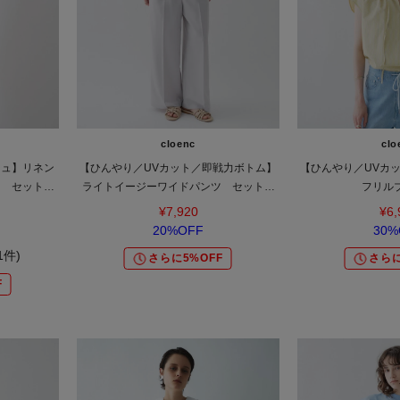
cloenc
clo
シュ】リネン
【ひんやり／UVカット／即戦力ボトム】
【ひんやり／UVカ
ト セットア
ライトイージーワイドパンツ セットア
フリル
ップ対応
¥7,920
¥6,
20%OFF
30%
(1件)
さらに5%OFF
さらに
F