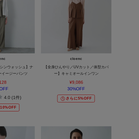
enc
cloenc
シンウォッシュ】ナ
【全身ひんやり／UVカット／体型カバ
ーイージーパンツ
ー】キャミオールインワン
128
¥9,086
OFF
30%OFF
4.0 (1件)
さらに5%OFF
10%OFF