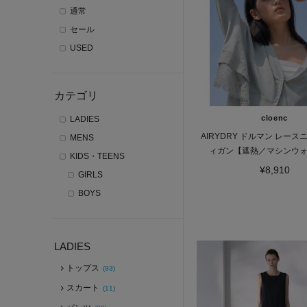
通常
セール
USED
カテゴリ
cloenc
LADIES
AIRYDRY ドルマン レー
MENS
ィガン【遮熱／マシンウ
KIDS・TEENS
¥8,910
GIRLS
BOYS
LADIES
トップス
(93)
スカート
(11)