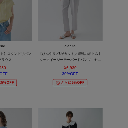
enc
cloenc
ット】スタンドリボン
【ひんやり／UVカット／即戦力ボトム】
ブラウス
タックイージーテーパードパンツ セッ
トアップ対応
930
¥6,930
OFF
30%OFF
5%OFF
さらに5%OFF