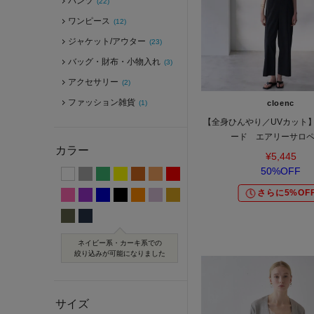
パンツ
(22)
ワンピース
(12)
ジャケット/アウター
(23)
バッグ・財布・小物入れ
(3)
アクセサリー
(2)
ファッション雑貨
(1)
cloenc
【全身ひんやり／UVカット
ード エアリーサロ
カラー
¥5,445
50%OFF
さらに5%OF
ネイビー系・カーキ系での
絞り込みが可能になりました
サイズ