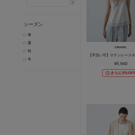
シーズン
春
夏
cloenc
秋
【手洗い可】サテンレース
冬
¥5,940
さらに5%OF