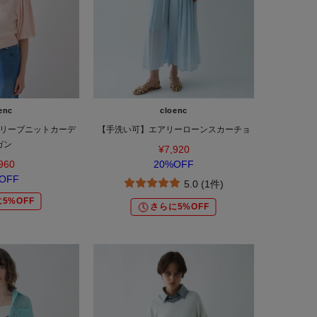
enc
cloenc
リーブニットカーデ
【手洗い可】エアリーローンスカーチョ
ガン
¥7,920
960
20%OFF
OFF
5.0 (1件)
5%OFF
さらに5%OFF