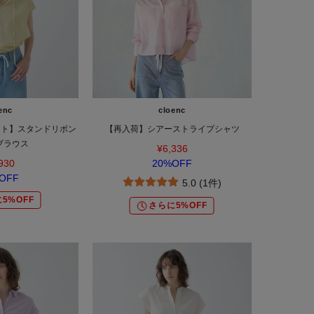
enc
cloenc
ット】スタンドリボン
【再入荷】シアーストライプシャツ
ブラウス
¥6,336
930
20%OFF
OFF
5.0 (1件)
5%OFF
さらに5%OFF