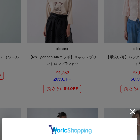
cloenc
clo
キャミソール
【Philly chocolateコラボ】キャットプリ
【手洗い可】パフス
ントロングTシャツ
ィ
¥4,752
¥3,
F
20%OFF
50%
さらに5%OFF
さらに