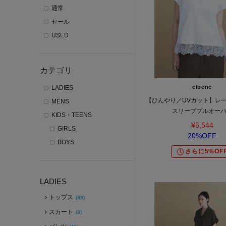
通常
セール
USED
カテゴリ
cloenc
LADIES
【ひんやり／UVカット】レー
MENS
スリーブプルオー
KIDS・TEENS
¥5,544
GIRLS
20%OFF
BOYS
さらに5%OF
LADIES
トップス
(88)
スカート
(9)