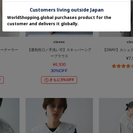
cloenc
clo
アーテーラー
【通気性◎／手洗い可】スキッパーシア
【2WAY】カシュ
ーブラウス
¥7,
¥6,930
30%OFF
F
さらに5%OFF