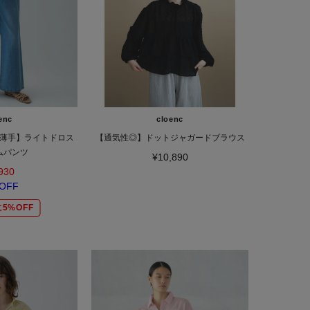
enc
cloenc
薄手】ライトドロス
【通気性◎】ドットジャガードブラウス
ムパンツ
¥10,890
930
OFF
5%OFF