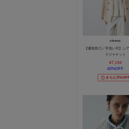
cloenc
【通気性◎／手洗い可】シ
ドジャケット
¥7,194
40%OFF
さらに5%OF