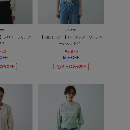
enc
cloenc
】フロントフリルブ
【万能インナー】レースシアーワッシャ
ウス
―シカットソー
752
¥2,970
OFF
50%OFF
5%OFF
さらに5%OFF