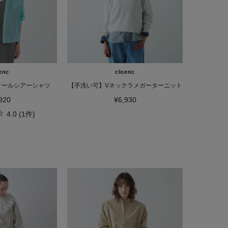
enc
cloenc
クールシアーシャツ
【手洗い可】Vネックラメガーターニット
920
¥6,930
4.0 (1件)