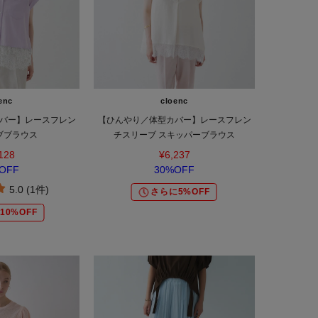
enc
cloenc
バー】レースフレン
【ひんやり／体型カバー】レースフレン
ブブラウス
チスリーブ スキッパーブラウス
128
¥6,237
OFF
30%OFF
5.0 (1件)
さらに5%OFF
10%OFF