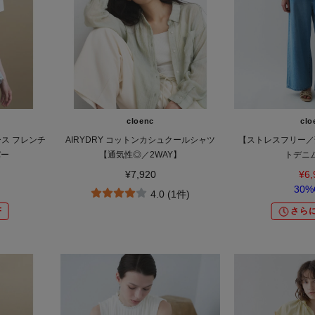
cloenc
clo
ス フレンチ
AIRYDRY コットンカシュクールシャツ
【ストレスフリー／
バー
【通気性◎／2WAY】
トデニ
¥7,920
¥6,
30%
4.0 (1件)
F
さらに