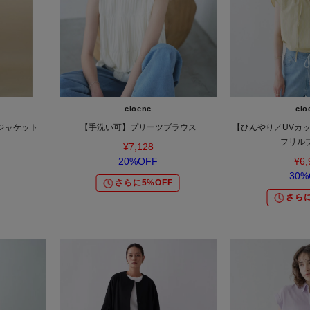
cloenc
clo
ジャケット
【手洗い可】プリーツブラウス
【ひんやり／UVカ
フリル
¥7,128
20%OFF
¥6,
30%
さらに5%OFF
さらに