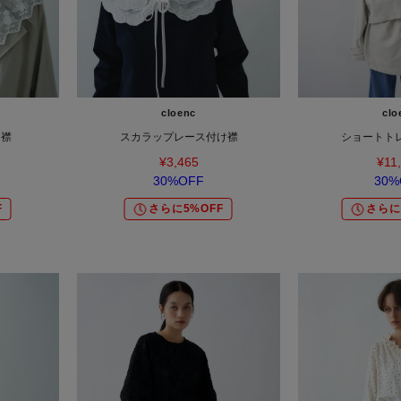
cloenc
clo
け襟
スカラップレース付け襟
ショートト
¥3,465
¥11
30%OFF
30%
F
さらに5%OFF
さらに