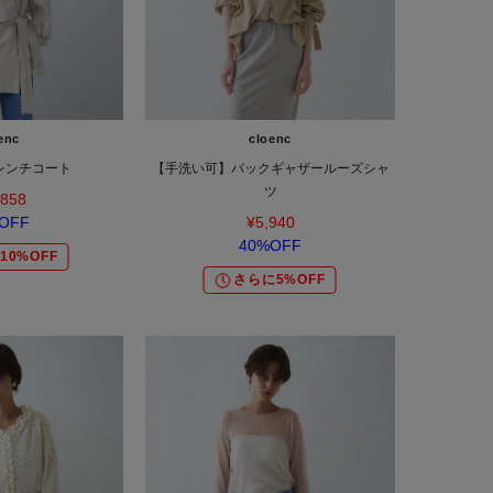
enc
cloenc
レンチコート
【手洗い可】バックギャザールーズシャ
ツ
,858
OFF
¥5,940
40%OFF
10%OFF
さらに5%OFF