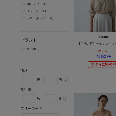
M(レディース)
L(レディース)
フリー(レディース)
cloenc
ブランド
【手洗い可】サテンスキッ
cloenc
¥5,346
40%OFF
さらに5%OF
価格
円～
円
割引率
%～
%
フリーワード