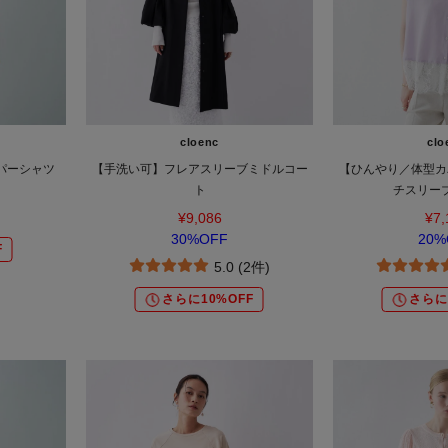
cloenc
clo
パーシャツ
【手洗い可】フレアスリーブミドルコー
【ひんやり／体型カ
ト
チスリー
¥9,086
¥7,
30%OFF
20%
F
5.0 (2件)
さらに10%OFF
さらに