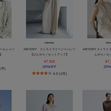
cloenc
clo
クールシャツ
AIRYDRY ストライプイージーパンツ
AIRYDRY ストラ
Y】
【ひんやり／セットアップ】
んやり／セ
¥7,920
¥7,
20%OFF
20%
(1件)
4.0 (1件)