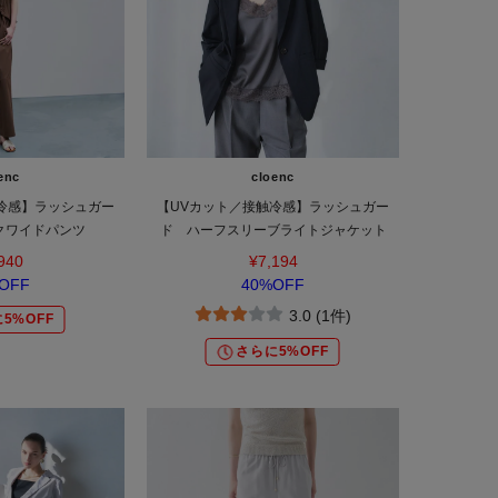
enc
cloenc
冷感】ラッシュガー
【UVカット／接触冷感】ラッシュガー
クワイドパンツ
ド ハーフスリーブライトジャケット
940
¥7,194
OFF
40%OFF
3.0 (1件)
5%OFF
さらに5%OFF