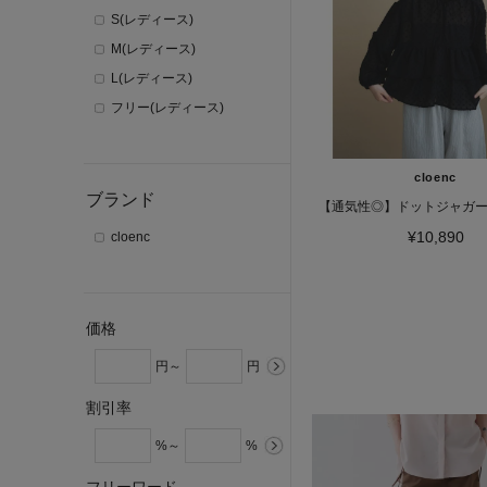
S(レディース)
M(レディース)
L(レディース)
フリー(レディース)
cloenc
ブランド
【通気性◎】ドットジャガ
¥10,890
cloenc
価格
円～
円
割引率
%～
%