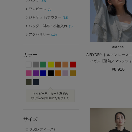
パンツ
(25)
ワンピース
(6)
ジャケット/アウター
(12)
バッグ・財布・小物入れ
(5)
アクセサリー
(10)
cloenc
カラー
AIRYDRY ドルマン レー
ィガン【遮熱／マシンウ
¥8,910
ネイビー系・カーキ系での
絞り込みが可能になりました
サイズ
XS(レディース)