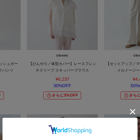
cloenc
clo
ッシュガー
【ひんやり／体型カバー】レースフレン
【セットアップ／マ
フパンツ
チスリーブ スキッパーブラウス
イルイージー
¥6,237
¥4,
30%OFF
50%
F
さらに5%OFF
さらに