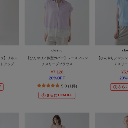
cloenc
clo
シュ】リネン
【ひんやり／体型カバー】レースフレン
【ひんやり／マシン
ットアップ対
チスリーブブラウス
チスリー
¥7,128
¥5,
20%OFF
20%
5.0 (1件)
F
さらに
さらに10%OFF