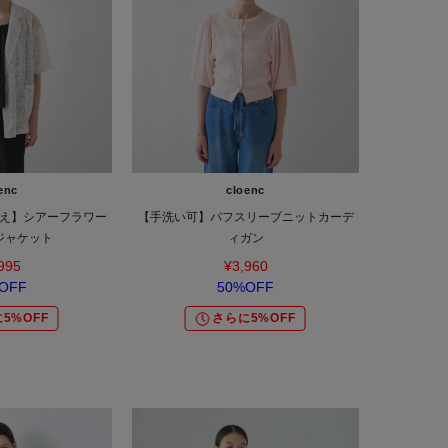
enc
cloenc
え】シアーフラワー
【手洗い可】パフスリーブニットカーデ
ジャケット
ィガン
995
¥3,960
OFF
50%OFF
5%OFF
さらに5%OFF