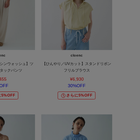
enc
cloenc
シンウォッシュ】ツ
【ひんやり／UVカット】スタンドリボン
タックパンツ
フリルブラウス
455
¥6,930
OFF
30%OFF
5%OFF
さらに5%OFF