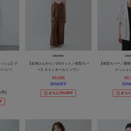
cloenc
clo
ォッシュ】ナ
【全身ひんやり／UVカット／体型カバ
【体型カバー／着映
ーパンツ
ー】キャミオールインワン
メッシュ
¥9,086
¥5,
30%OFF
50%
(1件)
さらに5%OFF
さらに
F