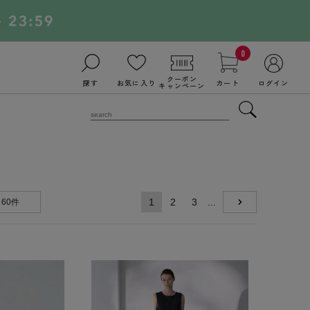
0
クーポン
探す
お気に入り
カート
ログイン
キャンペーン
1
2
3
...
60件
NEXT