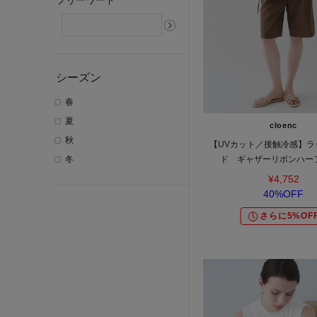
フリーワード
シーズン
春
夏
cloenc
秋
【UVカット／接触冷感】ラ
冬
ド ギャザーリボンハー
¥4,752
40%OFF
さらに5%OF