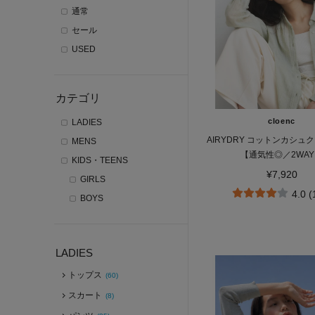
通常
セール
USED
カテゴリ
cloenc
LADIES
AIRYDRY コットンカシュ
MENS
【通気性◎／2WA
KIDS・TEENS
¥7,920
GIRLS
4.0 
BOYS
LADIES
トップス
(60)
スカート
(8)