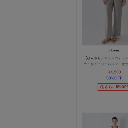
cloenc
【ひんやり／マシンウォッ
ライクイージーパンツ セ
応
¥4,950
50%OFF
さらに5%OF