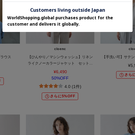
cloenc
clo
ブラウス
【ひんやり／マシンウォッシュ】リネン
【手洗い可】サテン
ライクノーカラージャケット セットア
¥5,
ップ対応
¥6,490
さらに
50%OFF
F
4.0 (1件)
さらに5%OFF