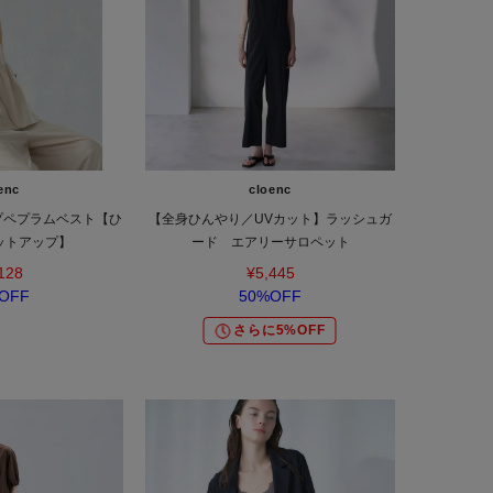
enc
cloenc
イプペプラムベスト【ひ
【全身ひんやり／UVカット】ラッシュガ
ットアップ】
ード エアリーサロペット
128
¥5,445
OFF
50%OFF
さらに5%OFF