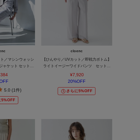
enc
cloenc
ット／マシンウォッシ
【ひんやり／UVカット／即戦力ボトム】
ジャケット セットア
ライトイージーワイドパンツ セットア
対応
ップ対応
,384
¥7,920
OFF
20%OFF
5.0 (1件)
さらに5%OFF
5%OFF