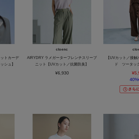
cloenc
clo
スニットカーデ
AIRYDRY ラメガーターフレンチスリーブ
【UVカット／接触
ォッシュ】
ニット【UVカット／抗菌防臭】
ド ツータッ
¥6,930
¥5,
40%
さらに