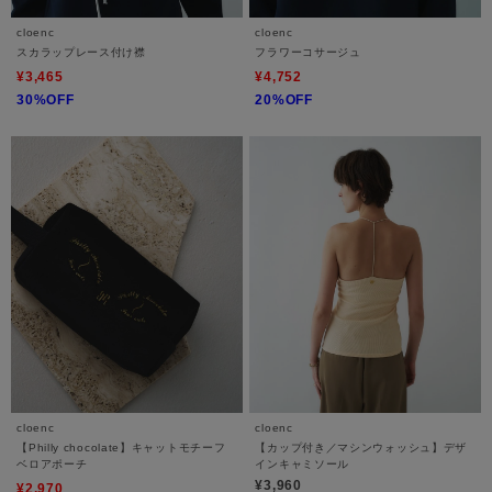
cloenc
cloenc
スカラップレース付け襟
フラワーコサージュ
¥3,465
¥4,752
30%OFF
20%OFF
cloenc
cloenc
【Philly chocolate】キャットモチーフ
【カップ付き／マシンウォッシュ】デザ
ベロアポーチ
インキャミソール
¥3,960
¥2,970