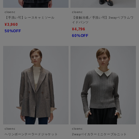
cloenc
cloenc
【手洗い可】レースキャミソール
【接触冷感／手洗い可】3wayペプラムワ
イドパンツ
¥3,960
¥4,796
50%OFF
60%OFF
cloenc
cloenc
ヘリンボーンテーラードジャケット
2wayバイカラーミニケーブルニット