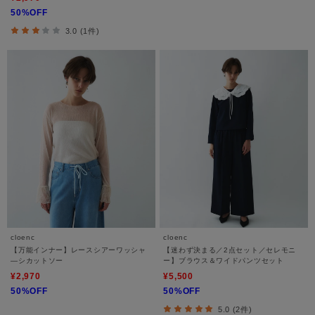
50%OFF
3.0 (1件)
cloenc
cloenc
【万能インナー】レースシアーワッシャ
【迷わず決まる／2点セット／セレモニ
―シカットソー
ー】ブラウス＆ワイドパンツセット
¥2,970
¥5,500
50%OFF
50%OFF
5.0 (2件)