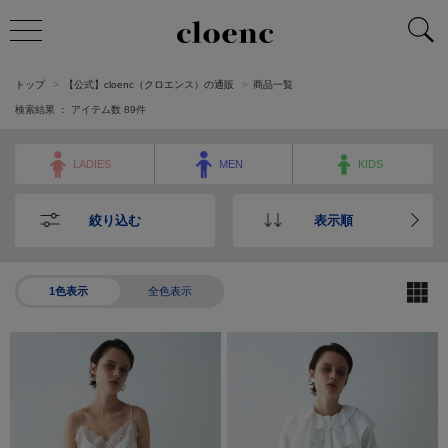
トップ
【公式】cloenc（クロエンス）の通販
商品一覧
検索結果 ： アイテム数
89
件
LADIES
MEN
KIDS
絞り込む
表示順
1色表示
全色表示