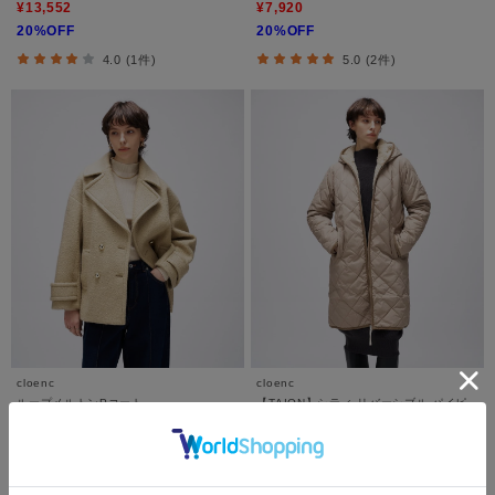
¥13,552
¥7,920
20%OFF
20%OFF
4.0 (1件)
5.0 (2件)
cloenc
cloenc
ループメルトンPコート
【TAION】シティ リバーシブル パイピ
ングフード ダウン×ボア コート
¥15,136
¥22,000
20%OFF
4.0 (2件)
3.0 (1件)