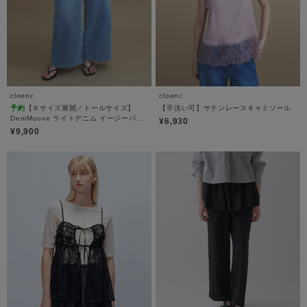
cloenc
cloenc
予約
【８サイズ展開／トールサイズ】
【手洗い可】サテンレースキャミソール
DeniMoove ライトデニム イージーパン
¥6,930
ツ 360°ストレッチ
¥9,900