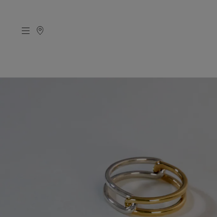
CATEGORY
MATERIAL
NECKELACE
K18GOLD
RING
K10GOLD
PIERCED EARRINGS
PLATINUM
EAR CUFF
DIAMOND
BLACELET/BANGLE
PEARL
WRISTWATCH
OTHER