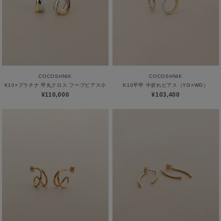
COCOSHNIK
COCOSHNIK
K10×プラチナ 甲丸クロス フープピアス小
K10平甲 中折れピアス（YG×WG）
¥110,000
¥103,400