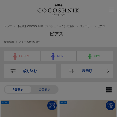
トップ
【公式】COCOSHNIK（ココシュニック）の通販
ジュエリー
ピアス
CATEGORY
MATERIAL
ピアス
NECKELACE
K18GOLD
検索結果 ： アイテム数
221
件
RING
K10GOLD
PIERCED EARRINGS
PLATINUM
LADIES
MEN
KIDS
EAR CUFF
DIAMOND
絞り込む
表示順
BLACELET/BANGLE
PEARL
WRISTWATCH
OTHER
1色表示
全色表示
NEW
NEW
BRAND