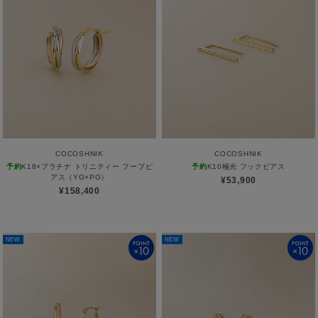
ABOUT
AFTERCARE & REPAIRS
JOURNAL
SUSTAINABLE
SHOP LIST
EMAIL NEWSLETTER
COCOSHNIK
COCOSHNIK
予約
K18×プラチナ トリニティー フープピ
予約
K10極光 フックピアス
アス（YG×PG）
¥53,900
¥158,400
NEW
NEW