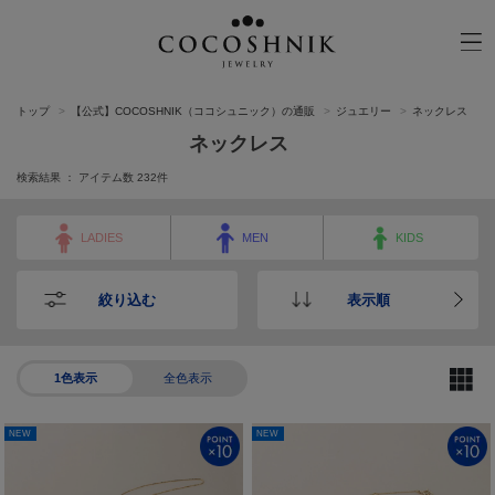
トップ
【公式】COCOSHNIK（ココシュニック）の通販
ジュエリー
ネックレス
CATEGORY
MATERIAL
ネックレス
NECKELACE
K18GOLD
検索結果 ： アイテム数
232
件
RING
K10GOLD
PIERCED EARRINGS
PLATINUM
LADIES
MEN
KIDS
EAR CUFF
DIAMOND
絞り込む
表示順
BLACELET/BANGLE
PEARL
WRISTWATCH
OTHER
1色表示
全色表示
NEW
NEW
BRAND