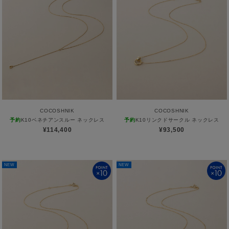
ABOUT
AFTERCARE & REPAIRS
JOURNAL
SUSTAINABLE
SHOP LIST
EMAIL NEWSLETTER
COCOSHNIK
COCOSHNIK
予約
K10ベネチアンスルー ネックレス
予約
K10リンクドサークル ネックレス
¥114,400
¥93,500
NEW
NEW