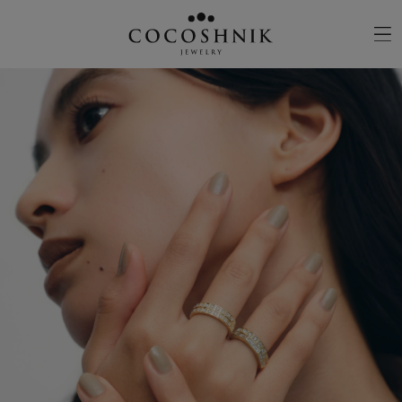
CATEGORY
MATERIAL
NECKELACE
K18GOLD
RING
K10GOLD
PIERCED EARRINGS
PLATINUM
EAR CUFF
DIAMOND
BLACELET/BANGLE
PEARL
WRISTWATCH
OTHER
BRAND