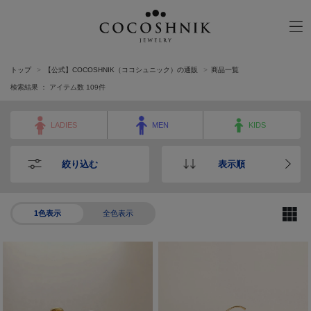
トップ
【公式】COCOSHNIK（ココシュニック）の通販
商品一覧
CATEGORY
MATERIAL
検索結果 ： アイテム数
109
件
NECKELACE
K18GOLD
LADIES
MEN
KIDS
RING
K10GOLD
PIERCED EARRINGS
PLATINUM
絞り込む
表示順
EAR CUFF
DIAMOND
BLACELET/BANGLE
PEARL
WRISTWATCH
1色表示
全色表示
OTHER
BRAND