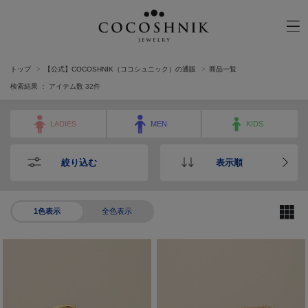
トップ
【公式】COCOSHNIK（ココシュニック）の通販
商品一覧
CATEGORY
MATERIAL
検索結果 ： アイテム数
32
件
NECKELACE
K18GOLD
LADIES
MEN
KIDS
RING
K10GOLD
PIERCED EARRINGS
PLATINUM
絞り込む
表示順
EAR CUFF
DIAMOND
BLACELET/BANGLE
PEARL
WRISTWATCH
1色表示
全色表示
OTHER
BRAND