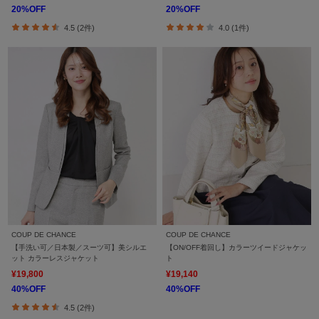
20%OFF
20%OFF
4.5 (2件)
4.0 (1件)
COUP DE CHANCE
COUP DE CHANCE
【手洗い可／日本製／スーツ可】美シルエ
【ON/OFF着回し】カラーツイードジャケッ
ット カラーレスジャケット
ト
¥19,800
¥19,140
40%OFF
40%OFF
4.5 (2件)