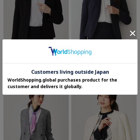
COUP DE CHANCE
COUP DE CHANCE
【日本製／セットアップ可】ジャージ素材
【手洗い可／日本製】スェード調ノーカラ
のカラーレスジャケット
ージャケット
¥17,600
¥14,850
50%OFF
50%OFF
4.3 (3件)
5.0 (1件)