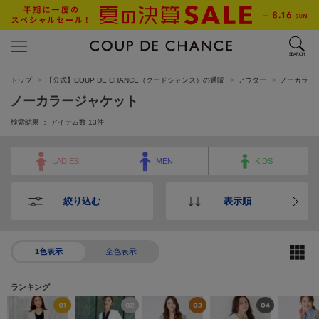
トップ
【公式】COUP DE CHANCE（クードシャンス）の通販
アウター
ノーカラー
ノーカラージャケット
検索結果 ： アイテム数
13
件
LADIES
MEN
KIDS
絞り込む
表示順
1色表示
全色表示
ランキング