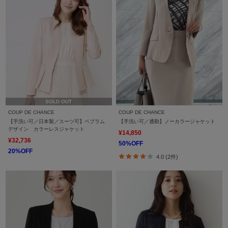
SOLD OUT
COUP DE CHANCE
COUP DE CHANCE
【手洗い可／日本製／スーツ可】ペプラム
【手洗い可／通勤】ノーカラージャケット
デザイン カラーレスジャケット
¥14,850
¥32,736
50%OFF
20%OFF
4.0 (2件)