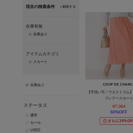
現在の検索条件
ｘ解除する
在庫有無
在庫あり
アイテムカテゴリ
スカート
COUP DE CHANC
在庫あり
【手洗い可／ウエストゴム
フレアースカー
ステータス
¥7,964
60%OFF
通常
さらに20%OF
セール
USED