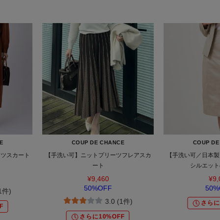
E
COUP DE CHANCE
COUP DE
ーツスカート
【手洗い可】ニットプリーツフレアスカ
【手洗い可／日本製
ート
シルエット
¥9,460
¥9,
50%OFF
50%
(1件)
3.0 (1件)
さらに
F
さらに10%OFF