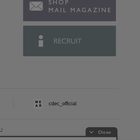
cdec_official
い