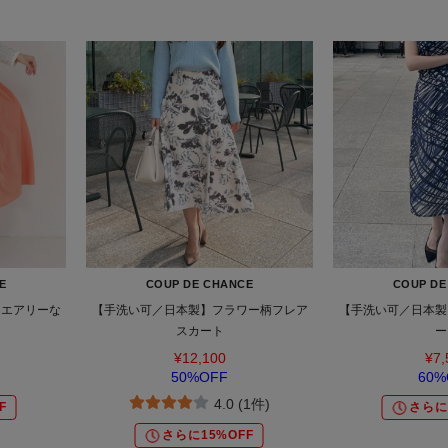
E
COUP DE CHANCE
COUP DE
】エアリーな
【手洗い可／日本製】フラワー柄フレア
【手洗い可／日本製
ト
スカート
ー
¥12,100
¥7,
50%OFF
60%
4.0 (1件)
F
さらに
さらに15%OFF