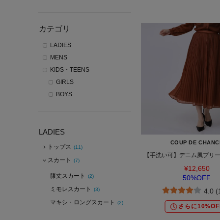
カテゴリ
LADIES
MENS
KIDS・TEENS
GIRLS
BOYS
LADIES
COUP DE CHANC
トップス
(11)
【手洗い可】デニム風プリ
スカート
(7)
¥12,650
膝丈スカート
(2)
50%OFF
ミモレスカート
(3)
4.0 
マキシ・ロングスカート
(2)
さらに10%OF