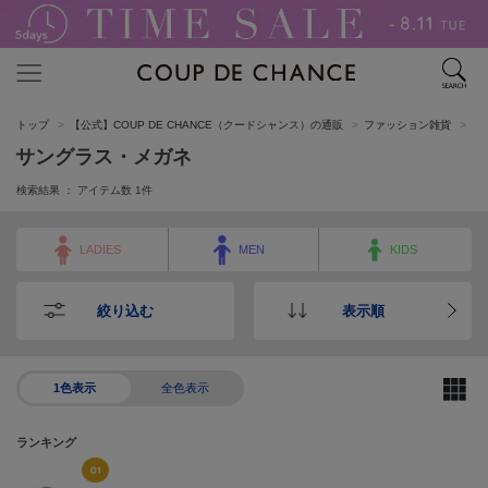
トップ
【公式】COUP DE CHANCE（クードシャンス）の通販
ファッション雑貨
サ
サングラス・メガネ
検索結果 ： アイテム数
1
件
LADIES
MEN
KIDS
絞り込む
表示順
1色表示
全色表示
ランキング