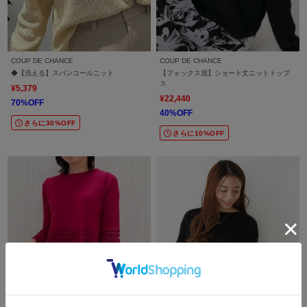
COUP DE CHANCE
COUP DE CHANCE
◆【洗える】スパンコールニット
【フォックス混】ショート丈ニットトップ
ス
¥5,379
¥22,440
70%OFF
40%OFF
さらに30%OFF
さらに10%OFF