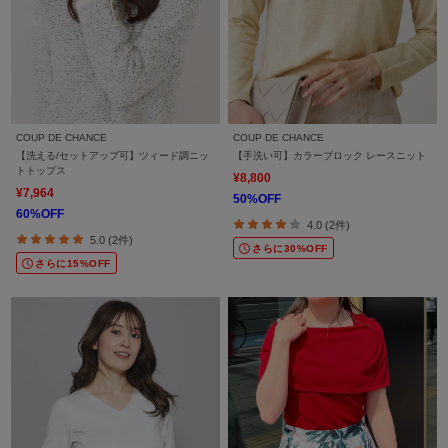
COUP DE CHANCE
COUP DE CHANCE
【洗える/セットアップ可】ツィード調ニッ
【手洗い可】カラーブロック レースニット
トトップス
¥8,800
¥7,964
50%OFF
60%OFF
4.0 (2件)
5.0 (2件)
さらに30%OFF
さらに15%OFF