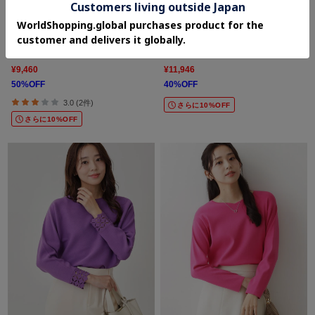
COUP DE CHANCE
COUP DE CHANCE
【手洗い可】ラメフェザーデザイン ニット
【手洗い可】スパンコール付ニットトップ
トップス
ス
¥9,460
¥11,946
50%OFF
40%OFF
3.0 (2件)
さらに10%OFF
さらに10%OFF