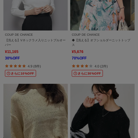
COUP DE CHANCE
COUP DE CHANCE
【洗える】Vネックラメ入りニットプルオー
◆【洗える】オフショルダーニットトップ
バー
ス
¥11,165
¥5,676
30%OFF
70%OFF
4.9 (8件)
4.0 (2件)
さらに10%OFF
さらに30%OFF