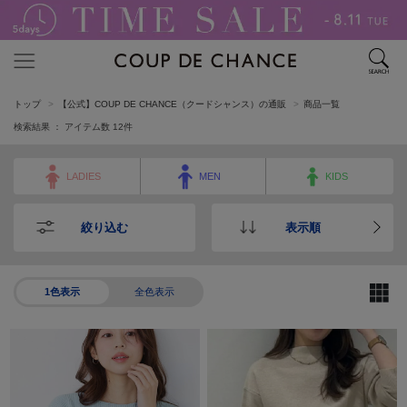
トップ
【公式】COUP DE CHANCE（クードシャンス）の通販
商品一覧
検索結果 ： アイテム数
12
件
LADIES
MEN
KIDS
絞り込む
表示順
1色表示
全色表示