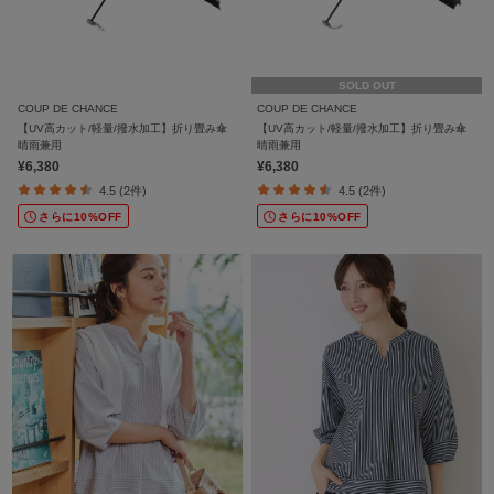
SOLD OUT
COUP DE CHANCE
COUP DE CHANCE
【UV高カット/軽量/撥水加工】折り畳み傘
【UV高カット/軽量/撥水加工】折り畳み傘
晴雨兼用
晴雨兼用
¥6,380
¥6,380
4.5 (2件)
4.5 (2件)
さらに10%OFF
さらに10%OFF