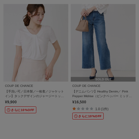
SOLD OUT
COUP DE CHANCE
COUP DE CHANCE
【手洗い可／日本製／一枚着／ジャケット
【デニムパンツ】Healthy Denim／ Pink
イン】タックデザインのジャージートップ
Pepper Midrise（ピンクペッパー ミッドラ
ス
イズ）
¥9,900
¥16,500
1.0 (1件)
さらに10%OFF
さらに10%OFF