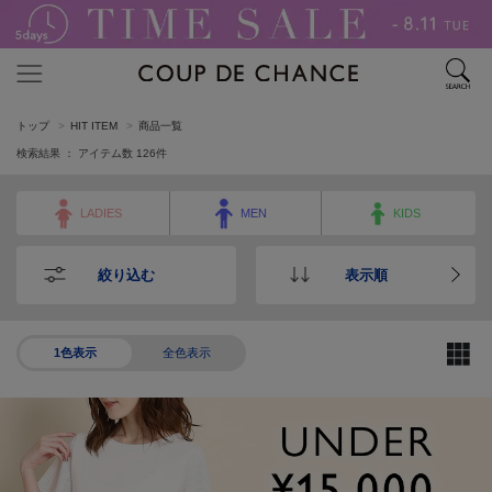
トップ
HIT ITEM
商品一覧
検索結果 ： アイテム数
126
件
LADIES
MEN
KIDS
絞り込む
表示順
1色表示
全色表示