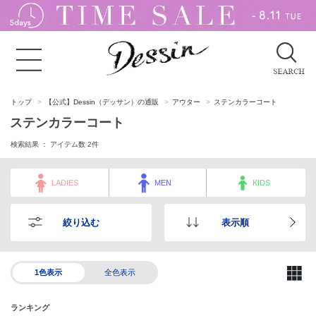
トップ
【公式】Dessin（デッサン）の通販
アウター
ステンカラーコート
ステンカラーコート
検索結果 ： アイテム数
2
件
LADIES
MEN
KIDS
絞り込む
表示順
1色表示
全色表示
ランキング