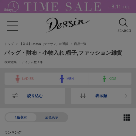
トップ
【公式】Dessin（デッサン）の通販
商品一覧
バッグ・財布・小物入れ,帽子,ファッション雑貨
検索結果 ： アイテム数
4
件
LADIES
MEN
KIDS
絞り込む
表示順
1色表示
全色表示
ランキング