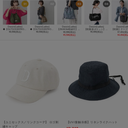
Dessin(Ladies)
Dessin(Ladies)
Dessin(Ladies)
Dessin(Ladies)
Dessin(Ladi
◆【OUTDOORPRODUCTS別注】スタッズ巾着バッグ
◆【OUTDOORPRODUCTS別注】アニマル柄巾着バッグ
【2WAY/A4収納可】カラーコードナップトートバッグ
【軽量/多ポケット】カラーコードトートバッグ
¥8,998(税込)
¥8,998(税込)
¥6,996(税込)
¥6,996(税込)
¥7,491(税
¥5,596(税込)
¥4,494(税
【ユニセックス／リンクコーデ】 ロゴ刺
【UV/接触冷感】リネンライクハット
繍キャップ