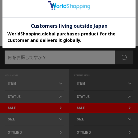
¥42,240
¥42,240
20%OFF
20%OFF
MENS MENU
WOMENS MENU
ITEM
ITEM
STATUS
STATUS
SALE
SALE
SIZE
SIZE
STYLING
STYLING