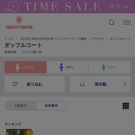
トップ
【公式】DRESSTERIOR（ドレステリア）の通販
アウター
ダッフルコート
ダッフルコート
検索結果 ： アイテム数
2
件
LADIES
MEN
KIDS
絞り込む
表示順
1色表示
全色表示
ランキング