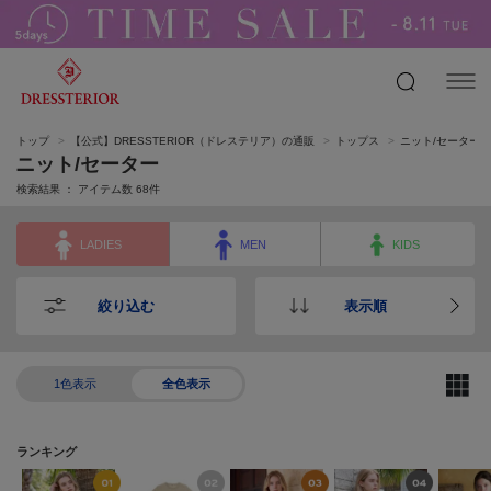
トップ
【公式】DRESSTERIOR（ドレステリア）の通販
トップス
ニット/セーター
ニット/セーター
検索結果 ： アイテム数
68
件
LADIES
MEN
KIDS
絞り込む
表示順
1色表示
全色表示
ランキング