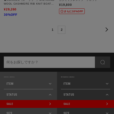
WOOL CASHMERE RIB KNIT BOAT－
¥19,800
NECK P／O
¥29,260
さらに10%OFF
30%OFF
1
2
MENS MENU
WOMENS MENU
ITEM
ITEM
STATUS
STATUS
SALE
SALE
SIZE
SIZE