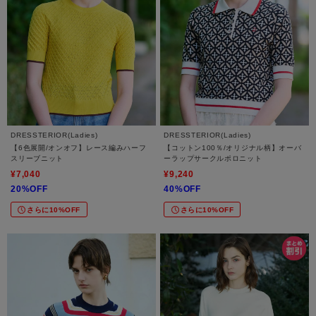
DRESSTERIOR(Ladies)
DRESSTERIOR(Ladies)
【6色展開/オンオフ】レース編みハーフ
【コットン100％/オリジナル柄】オーバ
スリーブニット
ーラップサークルポロニット
¥7,040
¥9,240
20%OFF
40%OFF
さらに10%OFF
さらに10%OFF