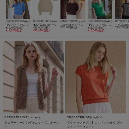
DRESSTERIOR(Ladies)
DRESSTERIOR(Ladies)
DRESSTERIOR(Ladies)
DRESSTERIOR(Ladies)
DRESSTERIO
【ウォッシャブル】コットンシルクハーフスリーブニット
◆AURALEE（オーラリー）＊SUPER FINE CASHMERE SILK KNIT P／O
【日本製】ウォッシャブルシアーニットプルオーバー
【ウォッシャブル】コットンシルクフレンチスリーブニット
¥12,100(税込)
¥13,200(税
¥15,400(税込)
¥50,600(税込)
¥13,200(税込)
¥12,320(税込)
¥35,420(税込)
¥10,560(税込)
DRESSTERIOR(Ladies)
DRESSTERIOR(Ladies)
フェザーヤーン2WAYニットプルオーバ
【ウォッシャブル】コットンシルクフレ
ー
ンチスリーブニット