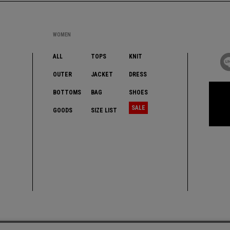
WOMEN
ALL
TOPS
KNIT
OUTER
JACKET
DRESS
BOTTOMS
BAG
SHOES
SALE
GOODS
SIZE LIST