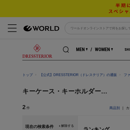
MEN
WOMEN
SHO
トップ
【公式】DRESSTERIOR（ドレステリア）の通販
フ
キーケース・キーホルダー・チャーム
2
件
商品別
|
カ
ｘ解除する
現在の検索条件
ランキング