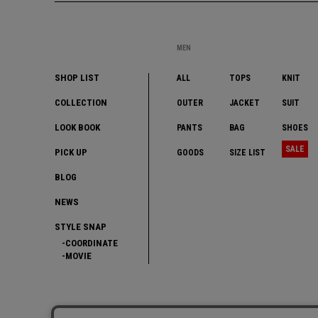
MEN
SHOP LIST
ALL
TOPS
KNIT
COLLECTION
OUTER
JACKET
SUIT
LOOK BOOK
PANTS
BAG
SHOES
SALE
PICK UP
GOODS
SIZE LIST
BLOG
NEWS
STYLE SNAP
COORDINATE
MOVIE