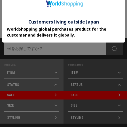
30%OFF
さらに10%OFF
MENS MENU
WOMENS MENU
ITEM
ITEM
STATUS
STATUS
SALE
SALE
SIZE
SIZE
STYLING
STYLING