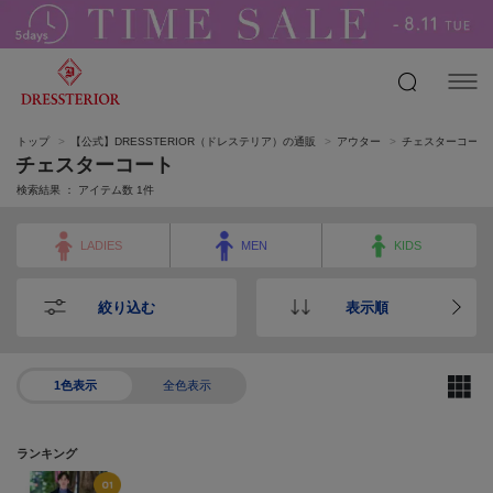
トップ
【公式】DRESSTERIOR（ドレステリア）の通販
アウター
チェスターコート
チェスターコート
検索結果 ： アイテム数
1
件
LADIES
MEN
KIDS
絞り込む
表示順
1色表示
全色表示
ランキング