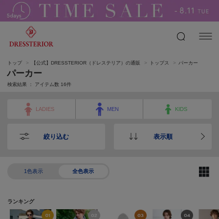
トップ
【公式】DRESSTERIOR（ドレステリア）の通販
トップス
パーカー
パーカー
検索結果 ： アイテム数
16
件
LADIES
MEN
KIDS
絞り込む
表示順
1色表示
全色表示
ランキング