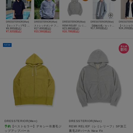
DRESSTERIOR(Men)
DRESSTERIOR(Men)
DRESSTERIOR(Men)
DRESSTERIOR(Men)
DRESSTERI
【セットアップ可】ダンボールフーディー
ストレッチポンチ フーディ
REMI RELIEF（レミレリーフ）SP加工裏毛ZIPパーカ New Fit
【接触冷感／セットアップ可】ドライタッチ ハイカウントジップアップパーカ
¥17,600(税込)
¥24,200(税
¥9,900(税込)
¥17,600(税込)
¥23,980(税込)
¥7,920(税込)
¥10,560(税込)
¥16,786(税込)
NEW
DRESSTERIOR(Men)
DRESSTERIOR(Men)
予約
【ベストセラー】デキシー吊裏毛ジ
REMI RELIEF（レミレリーフ）SP加工
ップアップパーカ
裏毛ZIPパーカ New Fit