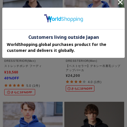
DRESSTERIOR(Men)
DRESSTERIOR(Men)
ストレッチポンチ フーディ
【ベストセラー】デキシー吊裏毛ジップ
アップパーカ
¥10,560
¥24,200
40%OFF
4.0 (1件)
5.0 (1件)
さらに10%OFF
さらに10%OFF