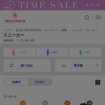
トップ
【公式】DRESSTERIOR（ドレステリア）の通販
シューズ
スニーカー
スニーカー
検索結果 ： アイテム数
15
件
LADIES
MEN
KIDS
絞り込む
表示順
1色表示
全色表示
ランキング