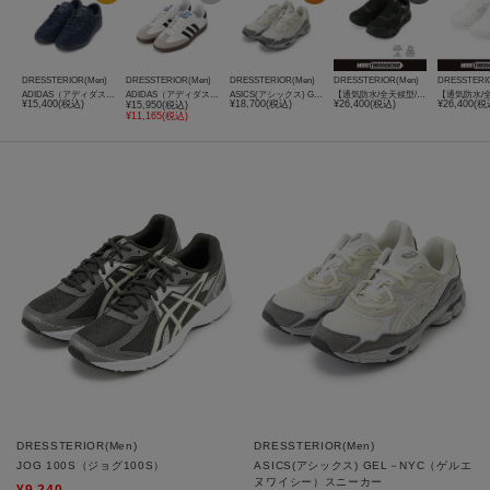
DRESSTERIOR(Men)
DRESSTERIOR(Men)
DRESSTERIOR(Men)
DRESSTERIOR(Men)
DRESSTERI
ADIDAS（アディダス）TOBACCO（タバコ）スニーカー
ADIDAS（アディダス）SAMBA OG｜スニーカー
ASICS(アシックス) GEL－NYC（ゲルエヌワイシー）スニーカー
【通気防水/全天候型/特許取得】MOISTHROUGH 360(モイスルー360) VENTIRIS｜スニーカー
¥15,400(税込)
¥18,700(税込)
¥26,400(税込)
¥26,400(税
¥15,950(税込)
¥11,165(税込)
DRESSTERIOR(Men)
DRESSTERIOR(Men)
JOG 100S（ジョグ100S）
ASICS(アシックス) GEL－NYC（ゲルエ
ヌワイシー）スニーカー
¥9,240