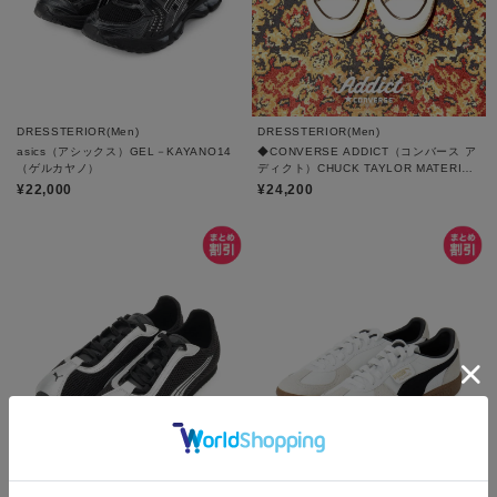
DRESSTERIOR(Men)
DRESSTERIOR(Men)
asics（アシックス）GEL－KAYANO14
◆CONVERSE ADDICT（コンバース ア
（ゲルカヤノ）
ディクト）CHUCK TAYLOR MATERIAL
OX｜スニーカー
¥22,000
¥24,200