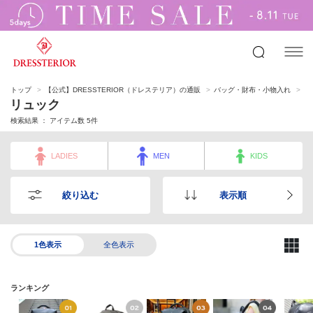
トップ
【公式】DRESSTERIOR（ドレステリア）の通販
バッグ・財布・小物入れ
リ
リュック
検索結果 ： アイテム数
5
件
LADIES
MEN
KIDS
絞り込む
表示順
1色表示
全色表示
ランキング