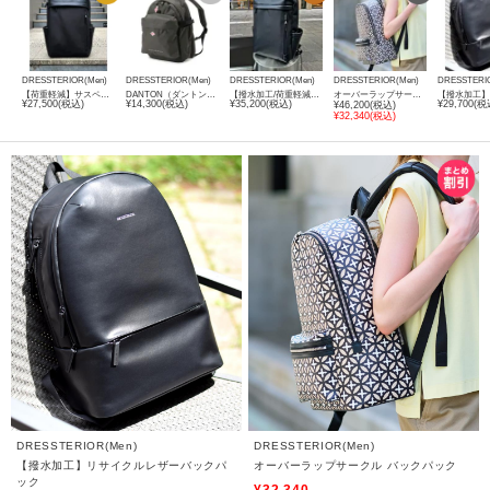
DRESSTERIOR(Men)
DRESSTERIOR(Men)
DRESSTERIOR(Men)
DRESSTERIOR(Men)
DRESSTERI
【荷重軽減】サスペンション バックパック
DANTON（ダントン）PARTAGER 20｜バッグ
【撥水加工/荷重軽減】サスペンション リサイクルレザーバックパック
オーバーラップサークル バックパック
¥27,500(税込)
¥14,300(税込)
¥35,200(税込)
¥29,700(税
¥46,200(税込)
¥32,340(税込)
DRESSTERIOR(Men)
DRESSTERIOR(Men)
【撥水加工】リサイクルレザーバックパ
オーバーラップサークル バックパック
ック
¥32,340