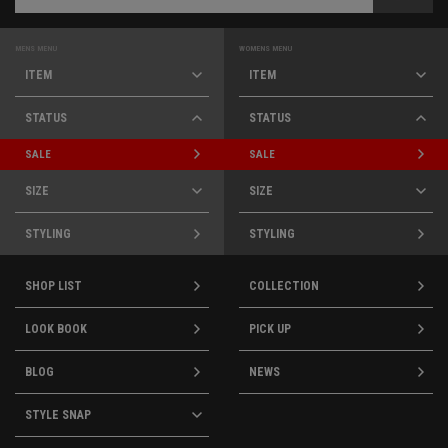
MENS MENU
WOMENS MENU
ITEM
ITEM
STATUS
STATUS
SALE
SALE
SIZE
SIZE
STYLING
STYLING
SHOP LIST
COLLECTION
LOOK BOOK
PICK UP
BLOG
NEWS
STYLE SNAP