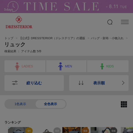
トップ
【公式】DRESSTERIOR（ドレステリア）の通販
バッグ・財布・小物入れ
リ
リュック
検索結果 ： アイテム数
5
件
LADIES
MEN
KIDS
絞り込む
表示順
1色表示
全色表示
ランキング