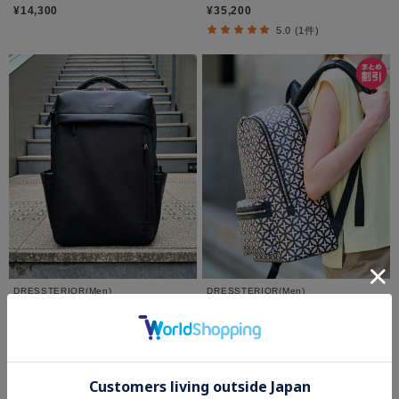
¥14,300
¥35,200
5.0 (1件)
DRESSTERIOR(Men)
DRESSTERIOR(Men)
【荷重軽減】サスペンション バックパッ
オーバーラップサークル バックパック
ク
¥32,340
¥27,500
30%OFF
5.0 (1件)
さらに10%OFF