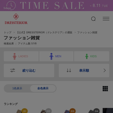
トップ
【公式】DRESSTERIOR（ドレステリア）の通販
ファッション雑貨
ファッション雑貨
検索結果 ： アイテム数
57
件
LADIES
MEN
KIDS
絞り込む
表示順
1色表示
全色表示
ランキング