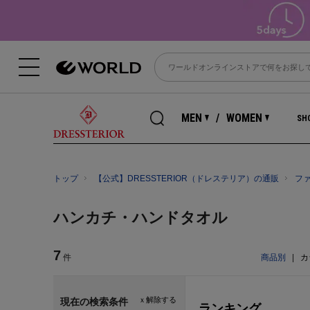
MEN
WOMEN
SHO
トップ
【公式】DRESSTERIOR（ドレステリア）の通販
フ
ハンカチ・ハンドタオル
7
件
商品別
|
カ
ｘ解除する
現在の検索条件
ランキング