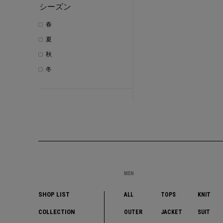
シーズン
春
夏
秋
冬
MEN
SHOP LIST
ALL
TOPS
KNIT
COLLECTION
OUTER
JACKET
SUIT