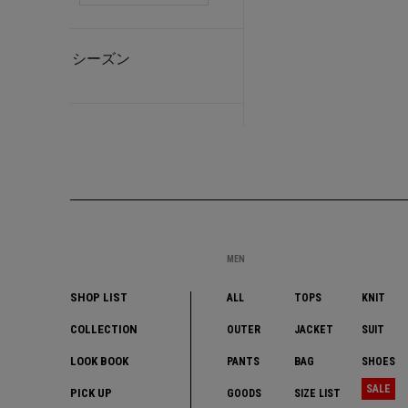
シーズン
MEN
SHOP LIST
ALL
TOPS
KNIT
COLLECTION
OUTER
JACKET
SUIT
LOOK BOOK
PANTS
BAG
SHOES
SALE
PICK UP
GOODS
SIZE LIST