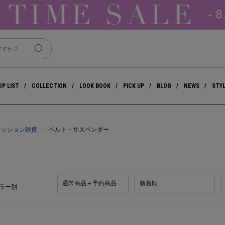
P LIST
COLLECTION
LOOK BOOK
PICK UP
BLOG
NEWS
STY
ァッション雑貨
ベルト・サスペンダー
通常商品＋予約商品
新着順
ラー別