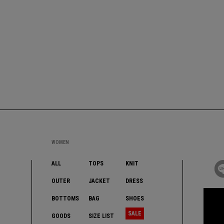
WOMEN
ALL
TOPS
KNIT
OUTER
JACKET
DRESS
BOTTOMS
BAG
SHOES
SALE
GOODS
SIZE LIST