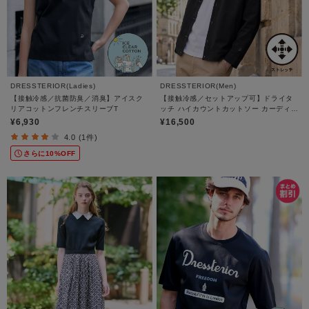
DRESSTERIOR(Ladies)
DRESSTERIOR(Men)
【接触冷感／抗菌防臭／消臭】アイスク
【接触冷感／セットアップ可】ドライタ
リアコットンフレンチスリーブT
ッチ ハイカウントカットソー カーディガ
ン
¥6,930
¥16,500
4.0 (1件)
さらに10%OFF