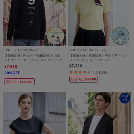
DRESSTERIOR(Men)
DRESSTERIOR(Ladies)
【接触冷感/UVカット/抗菌防臭/しわ防
【接触冷感／抗菌防臭／消臭】アイスク
止】クールデオドラント ロングTシャツ
リアコットン ターンナップT
¥7,920
¥7,480
4.0 (1件)
20%OFF
さらに5%OFF
さらに15%OFF