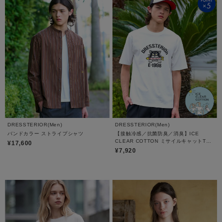
DRESSTERIOR(Men)
DRESSTERIOR(Men)
バンドカラー ストライプシャツ
【接触冷感／抗菌防臭／消臭】ICE
CLEAR COTTON ミサイルキャットTシ
¥17,600
ャツ
¥7,920