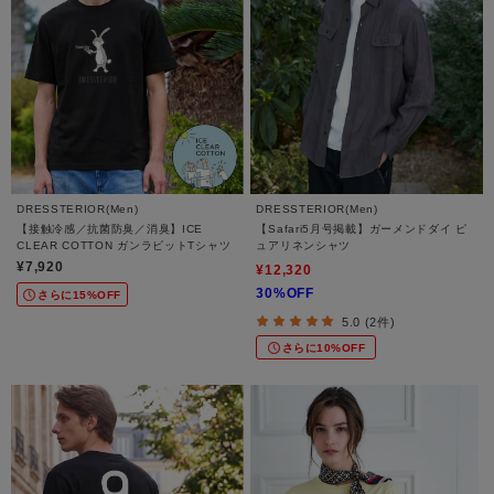
DRESSTERIOR(Men)
DRESSTERIOR(Men)
【接触冷感／抗菌防臭／消臭】ICE
【Safari5月号掲載】ガーメンドダイ ピ
CLEAR COTTON ガンラビットTシャツ
ュアリネンシャツ
¥7,920
¥12,320
30%OFF
さらに15%OFF
5.0 (2件)
さらに10%OFF