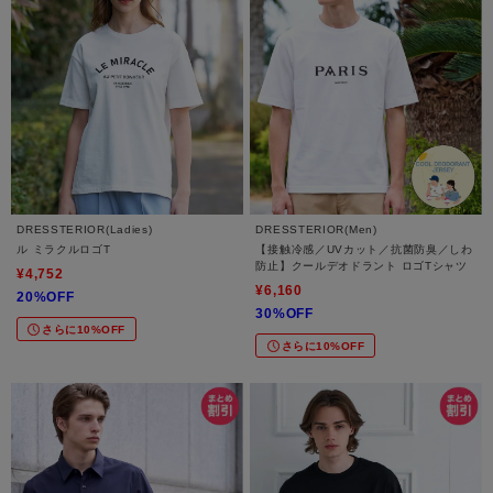
DRESSTERIOR(Ladies)
DRESSTERIOR(Men)
ル ミラクルロゴT
【接触冷感／UVカット／抗菌防臭／しわ
防止】クールデオドラント ロゴTシャツ
¥4,752
¥6,160
20%OFF
30%OFF
さらに10%OFF
さらに10%OFF