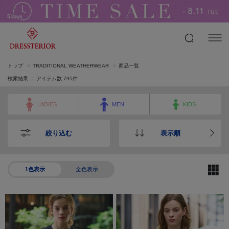
トップ
TRADITIONAL WEATHERWEAR
商品一覧
検索結果 ： アイテム数
795
件
LADIES
MEN
KIDS
絞り込む
表示順
1色表示
全色表示