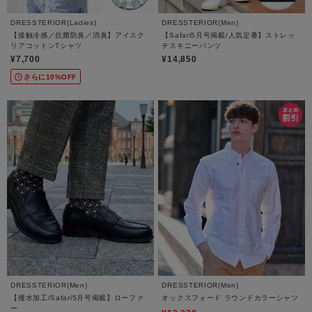
DRESSTERIOR(Ladies)
DRESSTERIOR(Men)
【接触冷感／抗菌防臭／消臭】アイスク
【Safari5月号掲載/人気定番】ストレッ
リアコットンTシャツ
チスキニーパンツ
¥7,700
¥14,850
さらに10%OFF
DRESSTERIOR(Men)
DRESSTERIOR(Men)
【撥水加工/Safari5月号掲載】ローファ
オックスフォード ラウンドカラーシャツ
ー