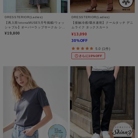
DRESSTERIOR(Ladies)
DRESSTERIOR(Ladies)
【再入荷/otonaMUSE5月号掲載/ウォッ
【接触冷感/吸水速乾】クールタッチ デニ
シャブル】オーバーラップサークル シア
ムライク タックスカート
ードレス
¥19,800
¥13,090
30%OFF
5.0 (1件)
さらに10%OFF