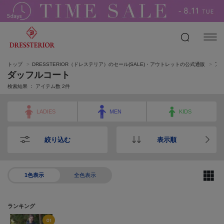
トップ
DRESSTERIOR（ドレステリア）のセール(SALE)・アウトレットの公式通販
ア
ダッフルコート
検索結果 ： アイテム数
2
件
LADIES
MEN
KIDS
絞り込む
表示順
1色表示
全色表示
ランキング