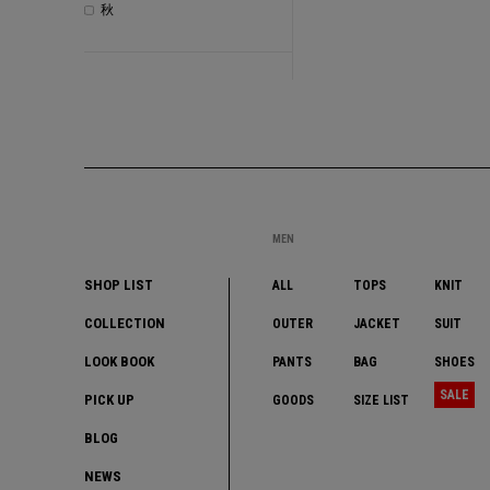
秋
MEN
SHOP LIST
ALL
TOPS
KNIT
COLLECTION
OUTER
JACKET
SUIT
LOOK BOOK
PANTS
BAG
SHOES
SALE
PICK UP
GOODS
SIZE LIST
BLOG
NEWS