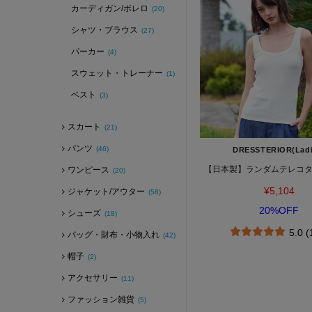
カーディガン/ボレロ
(20)
シャツ・ブラウス
(27)
パーカー
(4)
スウェット・トレーナー
(1)
ベスト
(3)
スカート
(21)
パンツ
(46)
DRESSTERIOR(Ladi
【日本製】ランダムテレコ
ワンピース
(20)
¥5,104
ジャケット/アウター
(58)
20%OFF
シューズ
(18)
5.0 
バッグ・財布・小物入れ
(42)
帽子
(2)
アクセサリー
(11)
ファッション雑貨
(5)