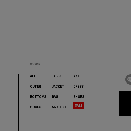
WOMEN
ALL
TOPS
KNIT
OUTER
JACKET
DRESS
BOTTOMS
BAG
SHOES
SALE
GOODS
SIZE LIST