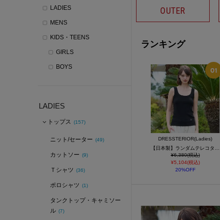
LADIES
OUTER
MENS
KIDS・TEENS
ランキング
GIRLS
BOYS
LADIES
トップス
(157)
ニット/セーター
DRESSTERIOR(Ladies)
(49)
【日本製】ランダムテレコタンクトップ
カットソー
(9)
¥6,380(税込)
¥5,104(税込)
Ｔシャツ
20%OFF
(36)
ポロシャツ
(1)
タンクトップ・キャミソー
ル
(7)