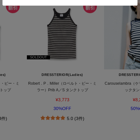
SOLDOUT
es)
DRESSTERIOR(Ladies)
DRESSTERI
ベルト・ピー・ミ
Robert．P．Miller（ロベルト・ピー・ミ
Carouselambr
クトップ
ラー）Prib A／S タンクトップ
ックタン
¥3,773
¥8,
30%OFF
50%
(3件)
5.0 (3件)